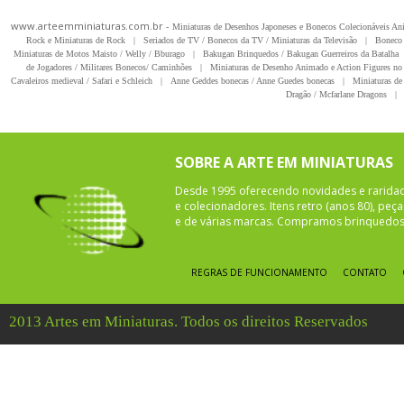
www.arteemminiaturas.com.br -
Miniaturas de Desenhos Japoneses e Bonecos Colecionáveis A
Rock e Miniaturas de Rock
|
Seriados de TV / Bonecos da TV / Miniaturas da Televisão
|
Boneco 
Miniaturas de Motos Maisto / Welly / Bburago
|
Bakugan Brinquedos / Bakugan Guerreiros da Batalha
de Jogadores / Militares Bonecos/ Caminhões
|
Miniaturas de Desenho Animado e Action Figures no 
Cavaleiros medieval / Safari e Schleich
|
Anne Geddes bonecas / Anne Guedes bonecas
|
Miniaturas de 
Dragão / Mcfarlane Dragons
|
SOBRE A ARTE EM MINIATURAS
Desde 1995 oferecendo novidades e rarida
e colecionadores. Itens retro (anos 80), pe
e de várias marcas. Compramos brinquedos 
REGRAS DE FUNCIONAMENTO
CONTATO
2013 Artes em Miniaturas. Todos os direitos Reservados