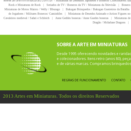
www.arteemminiaturas.com.br -
Miniaturas de Desenhos Japoneses e Bonecos Colecionáveis A
Rock e Miniaturas de Rock
|
Seriados de TV / Bonecos da TV / Miniaturas da Televisão
|
Boneco 
Miniaturas de Motos Maisto / Welly / Bburago
|
Bakugan Brinquedos / Bakugan Guerreiros da Batalha
de Jogadores / Militares Bonecos/ Caminhões
|
Miniaturas de Desenho Animado e Action Figures no 
Cavaleiros medieval / Safari e Schleich
|
Anne Geddes bonecas / Anne Guedes bonecas
|
Miniaturas de 
Dragão / Mcfarlane Dragons
|
SOBRE A ARTE EM MINIATURAS
Desde 1995 oferecendo novidades e rarida
e colecionadores. Itens retro (anos 80), pe
e de várias marcas. Compramos brinquedos 
REGRAS DE FUNCIONAMENTO
CONTATO
2013 Artes em Miniaturas. Todos os direitos Reservados