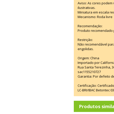
Aviso: As cores podem
ilustrativas.
Miniatura em escala red
Mecanismo: Roda livre
Recomendação:
Produto recomendado p
Restrição:
Não recomendável para
engolidas.
Origem: China
Importado por Californi
Rua Santa Terezinha, 3
sac1155210727
Garantia: Por defeito d
Certificação: Certifica
LC-BRI/IBAC Betontec 
Produtos simil