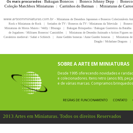
Os mais procurados
-
Bakugan Bonecos
Boneco Johnny Depp
Boneco
|
|
Coleção Matchbox Miniaturas
Carrinhos do Batman
Miniaturas de Carro
|
|
www.arteemminiaturas.com.br -
Miniaturas de Desenhos Japoneses e Bonecos Colecionáveis A
Rock e Miniaturas de Rock
|
Seriados de TV / Bonecos da TV / Miniaturas da Televisão
|
Boneco 
Miniaturas de Motos Maisto / Welly / Bburago
|
Bakugan Brinquedos / Bakugan Guerreiros da Batalha
de Jogadores / Militares Bonecos/ Caminhões
|
Miniaturas de Desenho Animado e Action Figures no 
Cavaleiros medieval / Safari e Schleich
|
Anne Geddes bonecas / Anne Guedes bonecas
|
Miniaturas de 
Dragão / Mcfarlane Dragons
|
SOBRE A ARTE EM MINIATURAS
Desde 1995 oferecendo novidades e rarida
e colecionadores. Itens retro (anos 80), pe
e de várias marcas. Compramos brinquedos 
REGRAS DE FUNCIONAMENTO
CONTATO
2013 Artes em Miniaturas. Todos os direitos Reservados