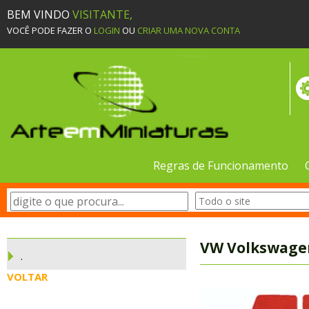
BEM VINDO
VISITANTE,
VOCÊ PODE FAZER O
LOGIN
OU
CRIAR UMA NOVA CONTA
Regras de Funcionamento
VW Volkswagen
.
VOLTAR