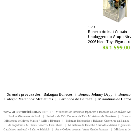
03711
Boneco do Kurt Cobain
Unplugged do Grupo Nir
2006 Neca Toys Figuras 
R$ 1.599,00
Os mais procurados
-
Bakugan Bonecos
Boneco Johnny Depp
Boneco
|
|
Coleção Matchbox Miniaturas
Carrinhos do Batman
Miniaturas de Carro
|
|
www.arteemminiaturas.com.br -
Miniaturas de Desenhos Japoneses e Bonecos Colecionáveis A
Rock e Miniaturas de Rock
|
Seriados de TV / Bonecos da TV / Miniaturas da Televisão
|
Boneco 
Miniaturas de Motos Maisto / Welly / Bburago
|
Bakugan Brinquedos / Bakugan Guerreiros da Batalha
de Jogadores / Militares Bonecos/ Caminhões
|
Miniaturas de Desenho Animado e Action Figures no 
Cavaleiros medieval / Safari e Schleich
|
Anne Geddes bonecas / Anne Guedes bonecas
|
Miniaturas de 