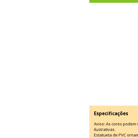
Especificações
Aviso: As cores podem
ilustrativas.
Estatueta de PVC ornam