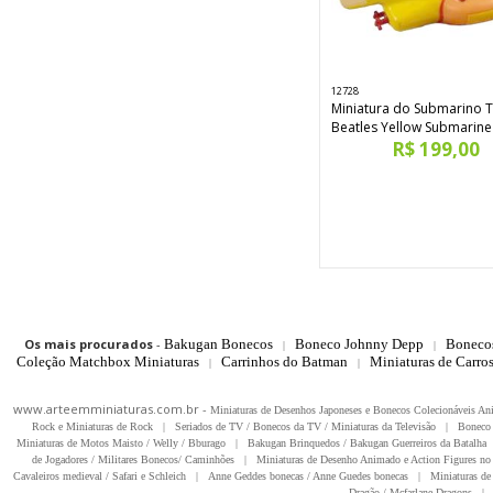
12728
Miniatura do Submarino 
Beatles Yellow Submarine
R$ 199,00
Os mais procurados
-
Bakugan Bonecos
Boneco Johnny Depp
Boneco
|
|
Coleção Matchbox Miniaturas
Carrinhos do Batman
Miniaturas de Carro
|
|
www.arteemminiaturas.com.br -
Miniaturas de Desenhos Japoneses e Bonecos Colecionáveis A
Rock e Miniaturas de Rock
|
Seriados de TV / Bonecos da TV / Miniaturas da Televisão
|
Boneco 
Miniaturas de Motos Maisto / Welly / Bburago
|
Bakugan Brinquedos / Bakugan Guerreiros da Batalha
de Jogadores / Militares Bonecos/ Caminhões
|
Miniaturas de Desenho Animado e Action Figures no 
Cavaleiros medieval / Safari e Schleich
|
Anne Geddes bonecas / Anne Guedes bonecas
|
Miniaturas de 
Dragão / Mcfarlane Dragons
|