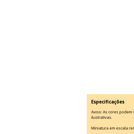
Especificações
Aviso: As cores podem
ilustrativas.
Miniatura em escala re