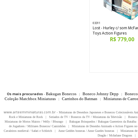
03311
Lost - Hurley c/ som McFa
Toys Action Figures
R$ 779,00
Os mais procurados
-
Bakugan Bonecos
Boneco Johnny Depp
Boneco
|
|
Coleção Matchbox Miniaturas
Carrinhos do Batman
Miniaturas de Carro
|
|
www.arteemminiaturas.com.br -
Miniaturas de Desenhos Japoneses e Bonecos Colecionáveis A
Rock e Miniaturas de Rock
|
Seriados de TV / Bonecos da TV / Miniaturas da Televisão
|
Boneco 
Miniaturas de Motos Maisto / Welly / Bburago
|
Bakugan Brinquedos / Bakugan Guerreiros da Batalha
de Jogadores / Militares Bonecos/ Caminhões
|
Miniaturas de Desenho Animado e Action Figures no 
Cavaleiros medieval / Safari e Schleich
|
Anne Geddes bonecas / Anne Guedes bonecas
|
Miniaturas de 
Dragão / Mcfarlane Dragons
|