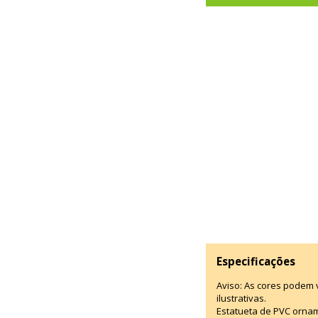
Especificações
Aviso: As cores podem
ilustrativas.
Estatueta de PVC ornam