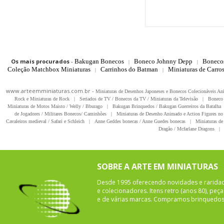
Os mais procurados
-
Bakugan Bonecos
Boneco Johnny Depp
Boneco
|
|
Coleção Matchbox Miniaturas
Carrinhos do Batman
Miniaturas de Carro
|
|
www.arteemminiaturas.com.br -
Miniaturas de Desenhos Japoneses e Bonecos Colecionáveis A
Rock e Miniaturas de Rock
|
Seriados de TV / Bonecos da TV / Miniaturas da Televisão
|
Boneco 
Miniaturas de Motos Maisto / Welly / Bburago
|
Bakugan Brinquedos / Bakugan Guerreiros da Batalha
de Jogadores / Militares Bonecos/ Caminhões
|
Miniaturas de Desenho Animado e Action Figures no 
Cavaleiros medieval / Safari e Schleich
|
Anne Geddes bonecas / Anne Guedes bonecas
|
Miniaturas de 
Dragão / Mcfarlane Dragons
|
SOBRE A ARTE EM MINIATURAS
Desde 1995 oferecendo novidades e rarida
e colecionadores. Itens retro (anos 80), pe
e de várias marcas. Compramos brinquedos 