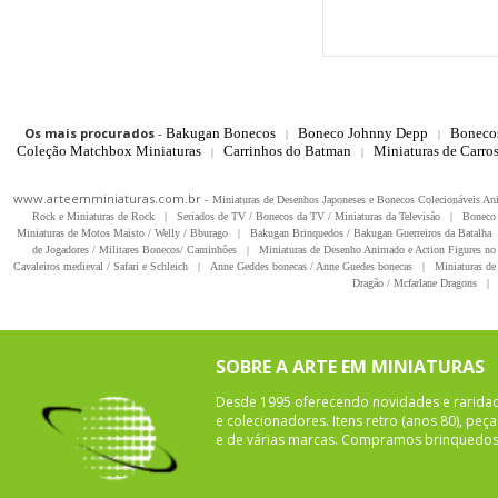
Os mais procurados
-
Bakugan Bonecos
Boneco Johnny Depp
Boneco
|
|
Coleção Matchbox Miniaturas
Carrinhos do Batman
Miniaturas de Carro
|
|
www.arteemminiaturas.com.br -
Miniaturas de Desenhos Japoneses e Bonecos Colecionáveis A
Rock e Miniaturas de Rock
|
Seriados de TV / Bonecos da TV / Miniaturas da Televisão
|
Boneco 
Miniaturas de Motos Maisto / Welly / Bburago
|
Bakugan Brinquedos / Bakugan Guerreiros da Batalha
de Jogadores / Militares Bonecos/ Caminhões
|
Miniaturas de Desenho Animado e Action Figures no 
Cavaleiros medieval / Safari e Schleich
|
Anne Geddes bonecas / Anne Guedes bonecas
|
Miniaturas de 
Dragão / Mcfarlane Dragons
|
SOBRE A ARTE EM MINIATURAS
Desde 1995 oferecendo novidades e rarida
e colecionadores. Itens retro (anos 80), pe
e de várias marcas. Compramos brinquedos 