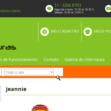
11 - 3266 8703
Segunda à sexta: 10:30 às 18:30 h.
A NOVA CONTA
Sábado: 10:00 às 14:00 h.
MEU CADASTRO
MEUS PE
s de Funcionamento
Contato
Galeria do Internauta
Jeannie