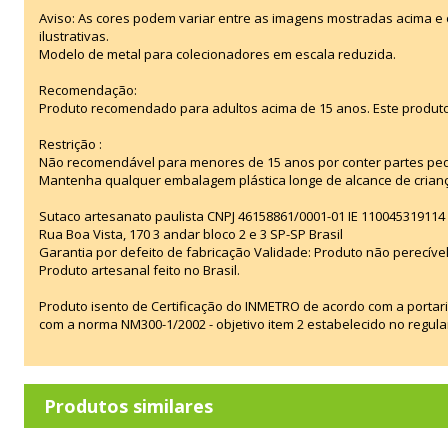
Aviso: As cores podem variar entre as imagens mostradas acima 
ilustrativas.
Modelo de metal para colecionadores em escala reduzida.
Recomendação:
Produto recomendado para adultos acima de 15 anos. Este produt
Restrição :
Não recomendável para menores de 15 anos por conter partes pe
Mantenha qualquer embalagem plástica longe de alcance de crian
Sutaco artesanato paulista CNPJ 46158861/0001-01 IE 110045319114
Rua Boa Vista, 170 3 andar bloco 2 e 3 SP-SP Brasil
Garantia por defeito de fabricação Validade: Produto não perecível
Produto artesanal feito no Brasil.
Produto isento de Certificação do INMETRO de acordo com a portar
com a norma NM300-1/2002 - objetivo item 2 estabelecido no regul
Produtos similares