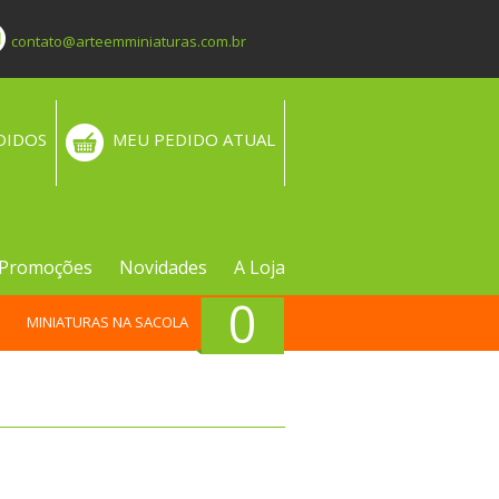
contato@arteemminiaturas.com.br
DIDOS
MEU PEDIDO ATUAL
Promoções
Novidades
A Loja
0
MINIATURAS NA SACOLA