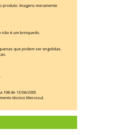
e o produto. Imagens meramente
o não é um brinquedo.
quenas que podem ser engolidas.
ças.
.
ia 108 de 13/06/2005
amento técnico Mercosul.