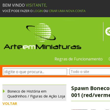
BEM VINDO
VISITANTE,
VOCÊ PODE FAZER O
LOGIN
OU
CRIAR UMA NOVA CONTA
Regras de Funcionamento
Spawn Bonecos
Boneco de História em
001 (red/verm
Quadrinhos / Figuras de Ação Loja
VOLTAR