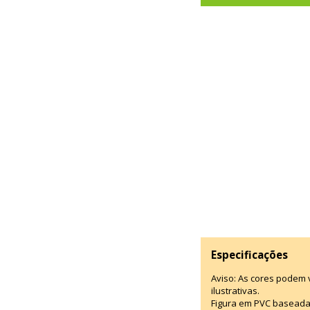
Especificações
Aviso: As cores podem
ilustrativas.
Figura em PVC baseada