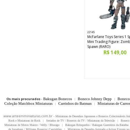
22145
McFarlane Toys Series 1 
Mini Trading Figure: Zom
Spawn (RARO)
R$ 149,00
Os mais procurados
-
Bakugan Bonecos
Boneco Johnny Depp
Boneco
|
|
Coleção Matchbox Miniaturas
Carrinhos do Batman
Miniaturas de Carro
|
|
www.arteemminiaturas.com.br -
Miniaturas de Desenhos Japoneses e Bonecos Colecionáveis A
Rock e Miniaturas de Rock
|
Seriados de TV / Bonecos da TV / Miniaturas da Televisão
|
Boneco 
Miniaturas de Motos Maisto / Welly / Bburago
|
Bakugan Brinquedos / Bakugan Guerreiros da Batalha
de Jogadores / Militares Bonecos/ Caminhões
|
Miniaturas de Desenho Animado e Action Figures no 