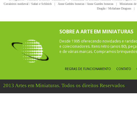
Cavaleiros medieval / Safari e Schleich
|
Anne Geddes bonecas / Anne Guedes bonecas
|
Miniaturas de 
Dragão / Mcfarlane Dragons
|
SOBRE A ARTE EM MINIATURAS
Desde 1995 oferecendo novidades e rarida
e colecionadores. Itens retro (anos 80), pe
e de várias marcas. Compramos brinquedos 
REGRAS DE FUNCIONAMENTO
CONTATO
2013 Artes em Miniaturas. Todos os direitos Reservados