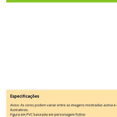
Especificações
Aviso: As cores podem variar entre as imagens mostradas acima 
ilustrativas.
Figura em PVC baseada em personagem fictício