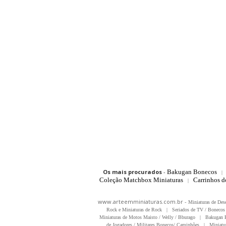
Os mais procurados
-
Bakugan Bonecos
|
Coleção Matchbox Miniaturas
Carrinhos 
|
www.arteemminiaturas.com.br -
Miniaturas de Des
Rock e Miniaturas de Rock
|
Seriados de TV / Bonecos 
Miniaturas de Motos Maisto / Welly / Bburago
|
Bakugan B
de Jogadores / Militares Bonecos/ Caminhões
|
Miniatu