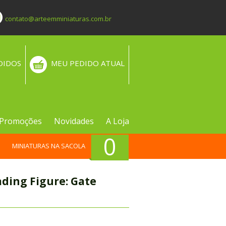
contato@arteemminiaturas.com.br
DIDOS
MEU PEDIDO ATUAL
Promoções
Novidades
A Loja
0
MINIATURAS NA SACOLA
ading Figure: Gate