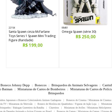
22154
08481
Santa Spawn cinza McFarlane
Omega Spawn (série 30)
Toys Series 1 Spawn Mini Trading
R$ 250,00
Figure (Raridade)
R$ 199,00
Boneco Johnny Depp
Bonecos
Brinquedos de Animais Selvagens
Carrin
|
|
|
do Batman
Miniaturas de Carros de Bombeiros
Miniaturas de Carros de Polícia
|
|
Brinquedos
enhos Japoneses e Bonecos Colecionáveis Animes Gashapons
|
Bonecos de Cinema / Miniaturas de Cinema 
da TV / Miniaturas da Televisão
|
Boneco de História em Quadrinhos / Figuras de Ação Loja
|
Miniaturas
rinquedos / Bakugan Guerreiros da Batalha
|
Chaveiros
|
Miniaturas de Aviões / Miniaturas Helicópteros
ras de Desenho Animado e Action Figures no Brasil
|
Bonecos de Games / Miniaturas de Games / Figuras de