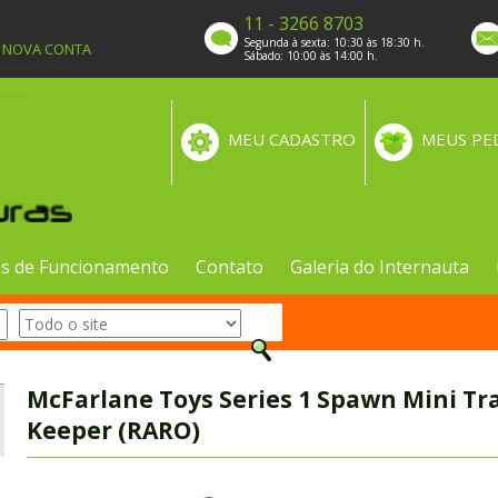
11 - 3266 8703
Segunda à sexta: 10:30 às 18:30 h.
A NOVA CONTA
Sábado: 10:00 às 14:00 h.
MEU CADASTRO
MEUS PE
s de Funcionamento
Contato
Galeria do Internauta
McFarlane Toys Series 1 Spawn Mini Tr
Keeper (RARO)