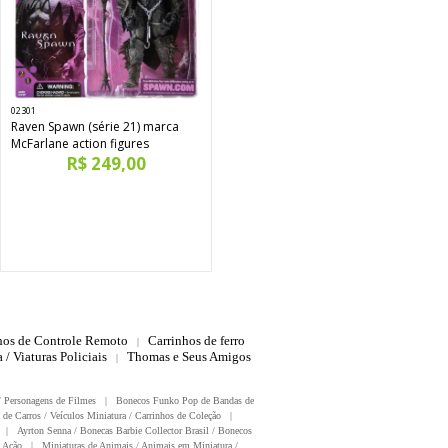
02301
Raven Spawn (série 21) marca
McFarlane action figures
R$ 249,00
hos de Controle Remoto
Carrinhos de ferro
|
 / Viaturas Policiais
Thomas e Seus Amigos
|
/ Personagens de Filmes
|
Bonecos Funko Pop de Bandas de
 de Carros / Veículos Miniatura / Carrinhos de Coleção
|
|
Ayrton Senna / Bonecas Barbie Collector Brasil / Bonecos
 Ação
|
Miniaturas de Animais / Animais em Miniatura /