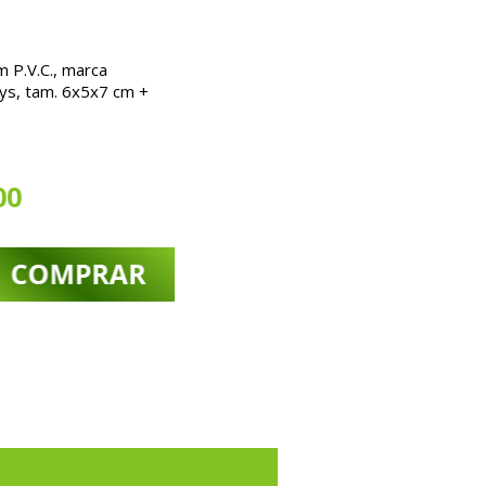
m P.V.C., marca
ys, tam. 6x5x7 cm +
00