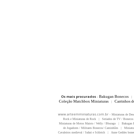
Os mais procurados
-
Bakugan Bonecos
|
Coleção Matchbox Miniaturas
Carrinhos 
|
www.arteemminiaturas.com.br -
Miniaturas de Des
Rock e Miniaturas de Rock
|
Seriados de TV / Bonecos 
Miniaturas de Motos Maisto / Welly / Bburago
|
Bakugan B
de Jogadores / Militares Bonecos/ Caminhões
|
Miniatu
Cavaleiros medieval / Safari e Schleich
|
Anne Geddes bonec