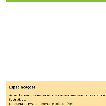
Especificações
Aviso: As cores podem variar entre as imagens mostradas acima 
ilustrativas.
Estatueta de PVC ornamental e colecionável