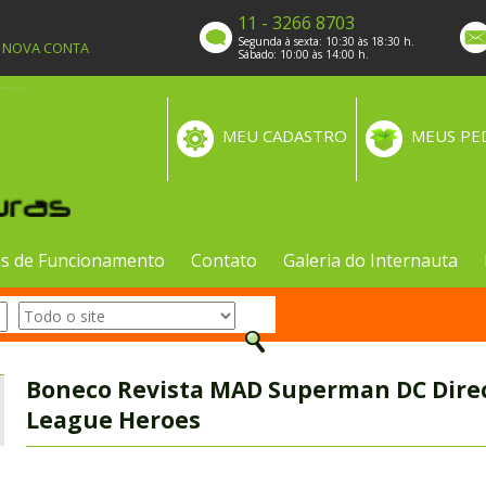
11 - 3266 8703
Segunda à sexta: 10:30 às 18:30 h.
A NOVA CONTA
Sábado: 10:00 às 14:00 h.
MEU CADASTRO
MEUS PE
s de Funcionamento
Contato
Galeria do Internauta
Boneco Revista MAD Superman DC Direct
League Heroes