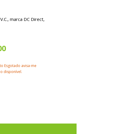
.C., marca DC Direct,
00
to Esgotado avisa-me
o disponível.