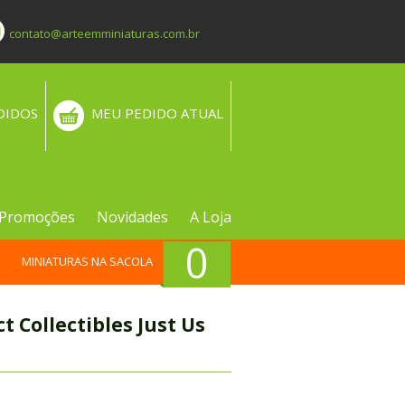
contato@arteemminiaturas.com.br
DIDOS
MEU PEDIDO ATUAL
Promoções
Novidades
A Loja
0
MINIATURAS NA SACOLA
 Collectibles Just Us