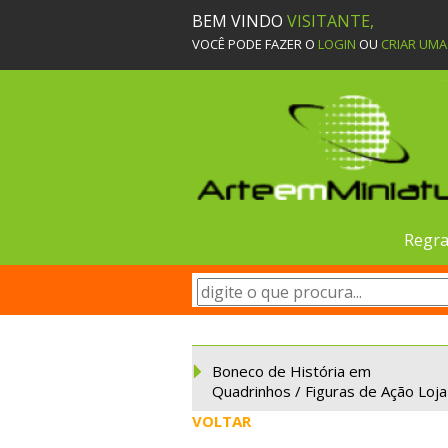
BEM VINDO
VISITANTE,
VOCÊ PODE FAZER O
LOGIN
OU
CRIAR UM
Regra
Boneco de História em
Quadrinhos / Figuras de Ação Loja
VOLTAR