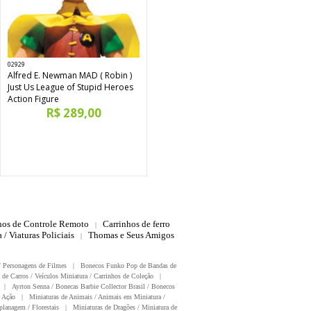
02929
Alfred E. Newman MAD ( Robin )
Just Us League of Stupid Heroes
Action Figure
R$ 289,00
hos de Controle Remoto
Carrinhos de ferro
|
 / Viaturas Policiais
Thomas e Seus Amigos
|
/ Personagens de Filmes
|
Bonecos Funko Pop de Bandas de
 de Carros / Veículos Miniatura / Carrinhos de Coleção
|
|
Ayrton Senna / Bonecas Barbie Collector Brasil / Bonecos
 Ação
|
Miniaturas de Animais / Animais em Miniatura /
planagem / Florestais
|
Miniaturas de Dragões / Miniatura de