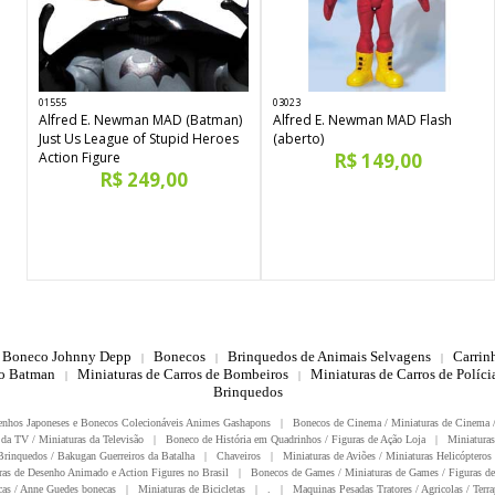
01555
03023
Alfred E. Newman MAD (Batman)
Alfred E. Newman MAD Flash
Just Us League of Stupid Heroes
(aberto)
Action Figure
R$ 149,00
R$ 249,00
Boneco Johnny Depp
Bonecos
Brinquedos de Animais Selvagens
Carrin
|
|
|
do Batman
Miniaturas de Carros de Bombeiros
Miniaturas de Carros de Polícia
|
|
Brinquedos
enhos Japoneses e Bonecos Colecionáveis Animes Gashapons
|
Bonecos de Cinema / Miniaturas de Cinema 
da TV / Miniaturas da Televisão
|
Boneco de História em Quadrinhos / Figuras de Ação Loja
|
Miniaturas
rinquedos / Bakugan Guerreiros da Batalha
|
Chaveiros
|
Miniaturas de Aviões / Miniaturas Helicópteros
ras de Desenho Animado e Action Figures no Brasil
|
Bonecos de Games / Miniaturas de Games / Figuras de
as / Anne Guedes bonecas
|
Miniaturas de Bicicletas
|
.
|
Maquinas Pesadas Tratores / Agricolas / Terra