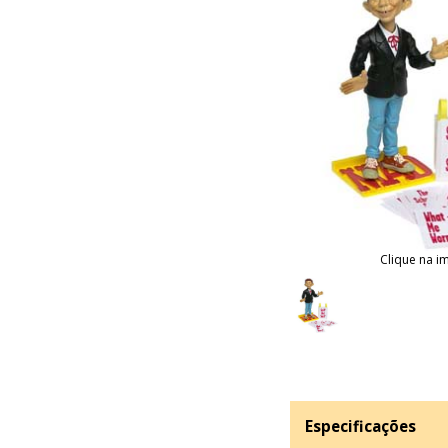
Clique na i
Especificações