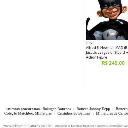
01555
Alfred E. Newman MAD (B
Just Us League of Stupid 
Action Figure
R$ 249,00
Os mais procurados
-
Bakugan Bonecos
Boneco Johnny Depp
Boneco
|
|
Coleção Matchbox Miniaturas
Carrinhos do Batman
Miniaturas de Carro
|
|
www.arteemminiaturas.com.br -
Miniaturas de Desenhos Japoneses e Bonecos Colecionáveis A