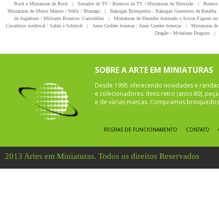
Rock e Miniaturas de Rock
|
Seriados de TV / Bonecos da TV / Miniaturas da Televisão
|
Boneco 
Miniaturas de Motos Maisto / Welly / Bburago
|
Bakugan Brinquedos / Bakugan Guerreiros da Batalha
de Jogadores / Militares Bonecos/ Caminhões
|
Miniaturas de Desenho Animado e Action Figures no 
Cavaleiros medieval / Safari e Schleich
|
Anne Geddes bonecas / Anne Guedes bonecas
|
Miniaturas de 
Dragão / Mcfarlane Dragons
|
SOBRE A ARTE EM MINIATURAS
Desde 1995 oferecendo novidades e rarida
e colecionadores. Itens retro (anos 80), pe
e de várias marcas. Compramos brinquedos 
REGRAS DE FUNCIONAMENTO
CONTATO
2013 Artes em Miniaturas. Todos os direitos Reservados