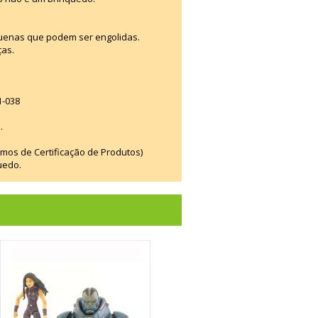
uenas que podem ser engolidas.
ças.
1-038
.
smos de Certificação de Produtos)
uedo.