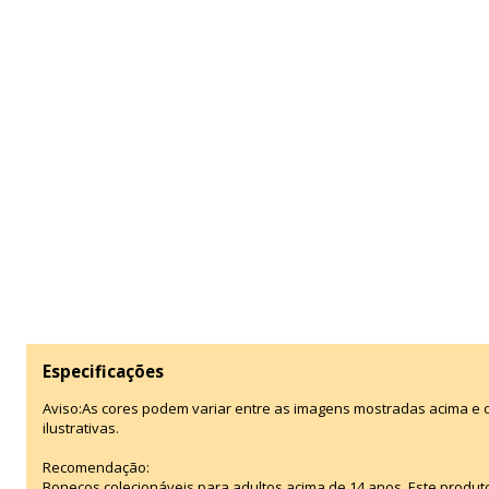
Especificações
Aviso:As cores podem variar entre as imagens mostradas acima e
ilustrativas.
Recomendação:
Bonecos colecionáveis para adultos acima de 14 anos. Este produt