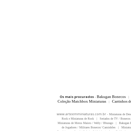
Os mais procurados
-
Bakugan Bonecos
|
Coleção Matchbox Miniaturas
Carrinhos 
|
www.arteemminiaturas.com.br -
Miniaturas de Des
Rock e Miniaturas de Rock
|
Seriados de TV / Bonecos 
Miniaturas de Motos Maisto / Welly / Bburago
|
Bakugan B
de Jogadores / Militares Bonecos/ Caminhões
|
Miniatu