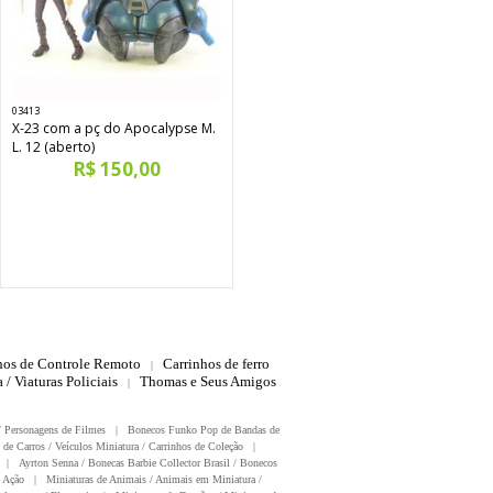
03413
X-23 com a pç do Apocalypse M.
L. 12 (aberto)
R$ 150,00
hos de Controle Remoto
Carrinhos de ferro
|
 / Viaturas Policiais
Thomas e Seus Amigos
|
/ Personagens de Filmes
|
Bonecos Funko Pop de Bandas de
 de Carros / Veículos Miniatura / Carrinhos de Coleção
|
|
Ayrton Senna / Bonecas Barbie Collector Brasil / Bonecos
 Ação
|
Miniaturas de Animais / Animais em Miniatura /