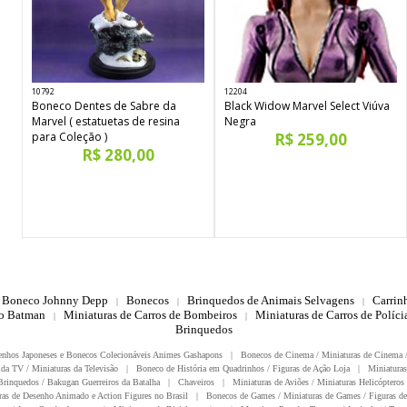
10792
12204
Boneco Dentes de Sabre da
Black Widow Marvel Select Viúva
Marvel ( estatuetas de resina
Negra
para Coleção )
R$ 259,00
R$ 280,00
Boneco Johnny Depp
Bonecos
Brinquedos de Animais Selvagens
Carrin
|
|
|
do Batman
Miniaturas de Carros de Bombeiros
Miniaturas de Carros de Polícia
|
|
Brinquedos
enhos Japoneses e Bonecos Colecionáveis Animes Gashapons
|
Bonecos de Cinema / Miniaturas de Cinema 
da TV / Miniaturas da Televisão
|
Boneco de História em Quadrinhos / Figuras de Ação Loja
|
Miniaturas
rinquedos / Bakugan Guerreiros da Batalha
|
Chaveiros
|
Miniaturas de Aviões / Miniaturas Helicópteros
ras de Desenho Animado e Action Figures no Brasil
|
Bonecos de Games / Miniaturas de Games / Figuras de