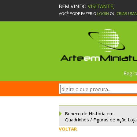
BEM VINDO
VISITANTE,
VOCÊ PODE FAZER O
LOGIN
OU
CRIAR UM
Regra
Boneco de História em
Quadrinhos / Figuras de Ação Loja
VOLTAR