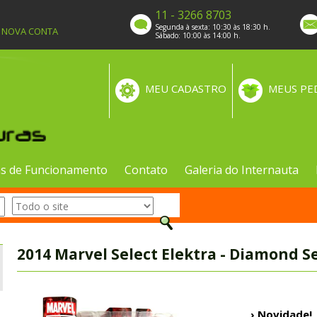
11 - 3266 8703
Segunda à sexta: 10:30 às 18:30 h.
A NOVA CONTA
Sábado: 10:00 às 14:00 h.
MEU CADASTRO
MEUS PE
s de Funcionamento
Contato
Galeria do Internauta
2014 Marvel Select Elektra - Diamond S
› Novidade!