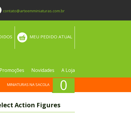
contato@arteemminiaturas.com.br
DIDOS
MEU PEDIDO ATUAL
Promoções
Novidades
A Loja
0
MINIATURAS NA SACOLA
elect Action Figures