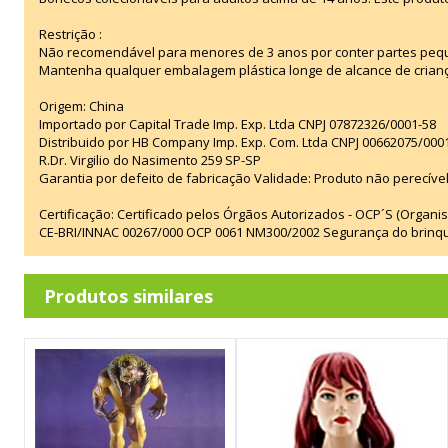
Restrição :
Não recomendável para menores de 3 anos por conter partes peq
Mantenha qualquer embalagem plástica longe de alcance de crian
Origem: China
Importado por Capital Trade Imp. Exp. Ltda CNPJ 07872326/0001-58
Distribuido por HB Company Imp. Exp. Com. Ltda CNPJ 00662075/000
R.Dr. Virgilio do Nasimento 259 SP-SP
Garantia por defeito de fabricação Validade: Produto não perecível
Certificação: Certificado pelos Órgãos Autorizados - OCP´S (Organi
CE-BRI/INNAC 00267/000 OCP 0061 NM300/2002 Segurança do brinq
Produtos similares