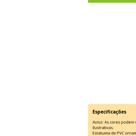
Especificações
Aviso: As cores podem
ilustrativas.
Estatueta de PVC ornam