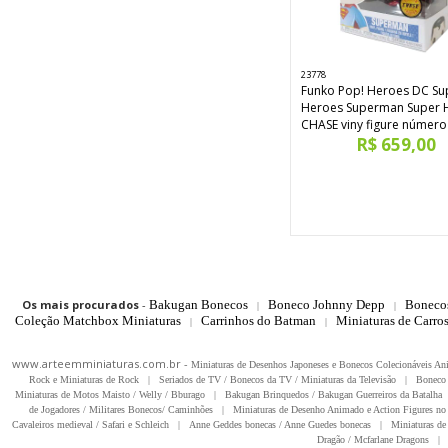
23778
Funko Pop! Heroes DC Su
Heroes Superman Super
CHASE viny figure número
R$ 659,00
Os mais procurados
-
Bakugan Bonecos
Boneco Johnny Depp
Boneco
|
|
Coleção Matchbox Miniaturas
Carrinhos do Batman
Miniaturas de Carro
|
|
www.arteemminiaturas.com.br -
Miniaturas de Desenhos Japoneses e Bonecos Colecionáveis A
Rock e Miniaturas de Rock
|
Seriados de TV / Bonecos da TV / Miniaturas da Televisão
|
Boneco 
Miniaturas de Motos Maisto / Welly / Bburago
|
Bakugan Brinquedos / Bakugan Guerreiros da Batalha
de Jogadores / Militares Bonecos/ Caminhões
|
Miniaturas de Desenho Animado e Action Figures no 
Cavaleiros medieval / Safari e Schleich
|
Anne Geddes bonecas / Anne Guedes bonecas
|
Miniaturas de 
Dragão / Mcfarlane Dragons
|