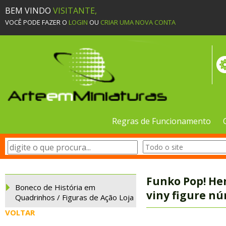
BEM VINDO
VISITANTE,
VOCÊ PODE FAZER O
LOGIN
OU
CRIAR UMA NOVA CONTA
Regras de Funcionamento
Funko Pop! H
Boneco de História em
viny figure n
Quadrinhos / Figuras de Ação Loja
VOLTAR