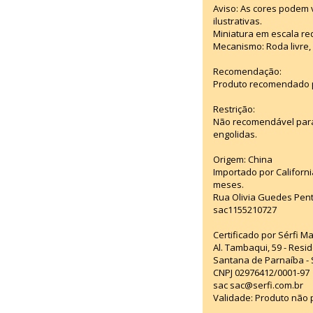
Aviso: As cores podem
ilustrativas.
Miniatura em escala red
Mecanismo: Roda livre, 
Recomendação:
Produto recomendado p
Restrição:
Não recomendável para
engolidas.
Origem: China
Importado por Californi
meses.
Rua Olivia Guedes Pent
sac1155210727
Certificado por Sérfi M
Al. Tambaqui, 59 - Resid
Santana de Parnaíba - 
CNPJ 02976412/0001-97
sac sac@serfi.com.br
Validade: Produto não p