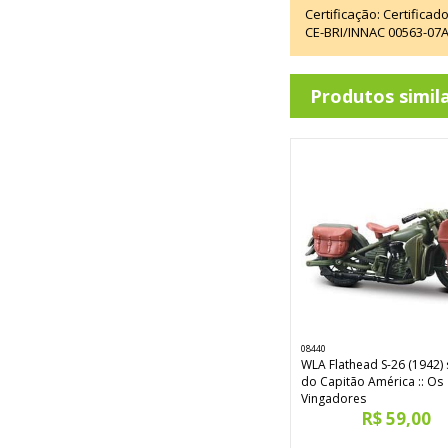
Certificação: Certifica
CE-BRI/INNAC 00563-07
Produtos simil
08440
WLA Flathead S-26 (1942) 
do Capitão América :: Os
Vingadores
R$ 59,00