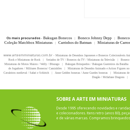
Os mais procurados
-
Bakugan Bonecos
Boneco Johnny Depp
Boneco
|
|
Coleção Matchbox Miniaturas
Carrinhos do Batman
Miniaturas de Carro
|
|
www.arteemminiaturas.com.br -
Miniaturas de Desenhos Japoneses e Bonecos Colecionáveis A
Rock e Miniaturas de Rock
|
Seriados de TV / Bonecos da TV / Miniaturas da Televisão
|
Boneco 
Miniaturas de Motos Maisto / Welly / Bburago
|
Bakugan Brinquedos / Bakugan Guerreiros da Batalha
de Jogadores / Militares Bonecos/ Caminhões
|
Miniaturas de Desenho Animado e Action Figures no 
Cavaleiros medieval / Safari e Schleich
|
Anne Geddes bonecas / Anne Guedes bonecas
|
Miniaturas de 
Dragão / Mcfarlane Dragons
|
SOBRE A ARTE EM MINIATURAS
Desde 1995 oferecendo novidades e rarida
e colecionadores. Itens retro (anos 80), pe
e de várias marcas. Compramos brinquedos 