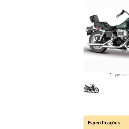
Clique na i
Especificações