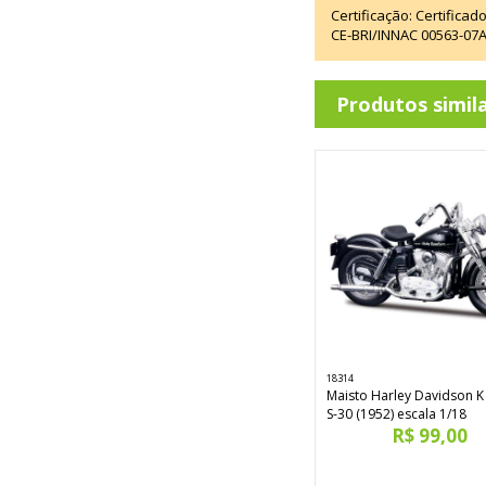
Certificação: Certifica
CE-BRI/INNAC 00563-07
Produtos simil
18314
Maisto Harley Davidson 
S-30 (1952) escala 1/18
R$ 99,00