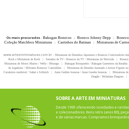
Os mais procurados
-
Bakugan Bonecos
Boneco Johnny Depp
Boneco
|
|
Coleção Matchbox Miniaturas
Carrinhos do Batman
Miniaturas de Carro
|
|
www.arteemminiaturas.com.br -
Miniaturas de Desenhos Japoneses e Bonecos Colecionáveis A
Rock e Miniaturas de Rock
|
Seriados de TV / Bonecos da TV / Miniaturas da Televisão
|
Boneco 
Miniaturas de Motos Maisto / Welly / Bburago
|
Bakugan Brinquedos / Bakugan Guerreiros da Batalha
de Jogadores / Militares Bonecos/ Caminhões
|
Miniaturas de Desenho Animado e Action Figures no 
Cavaleiros medieval / Safari e Schleich
|
Anne Geddes bonecas / Anne Guedes bonecas
|
Miniaturas de 
Dragão / Mcfarlane Dragons
|
SOBRE A ARTE EM MINIATURAS
Desde 1995 oferecendo novidades e rarida
e colecionadores. Itens retro (anos 80), pe
e de várias marcas. Compramos brinquedos 