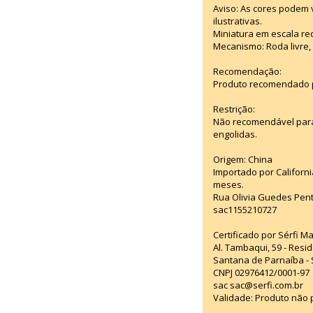
Aviso: As cores podem
ilustrativas.
Miniatura em escala red
Mecanismo: Roda livre, 
Recomendação:
Produto recomendado p
Restrição:
Não recomendável para
engolidas.
Origem: China
Importado por Californi
meses.
Rua Olivia Guedes Pent
sac1155210727
Certificado por Sérfi M
Al. Tambaqui, 59 - Resid
Santana de Parnaíba - 
CNPJ 02976412/0001-97
sac sac@serfi.com.br
Validade: Produto não p