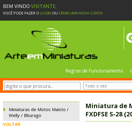
BEM VINDO
VISITANTE,
VOCÊ PODE FAZER O
LOGIN
OU
CRIAR UMA NOVA CONTA
Regras de Funcionamento
Miniatura de 
Miniaturas de Motos Maisto /
FXDFSE S-28 (2
Welly / Bburago
VOLTAR