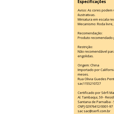
Especificações
Aviso: As cores podem
ilustrativas.
Miniatura em escala red
Mecanismo: Roda livre, 
Recomendação:
Produto recomendado p
Restrição:
Não recomendável para
engolidas.
Origem: China
Importado por Californi
meses.
Rua Olivia Guedes Pent
sac1155210727
Certificado por Sérfi M
Al. Tambaqui, 59 - Resid
Santana de Parnaíba - 
CNPJ 02976412/0001-97
sac sac@serfi.com.br