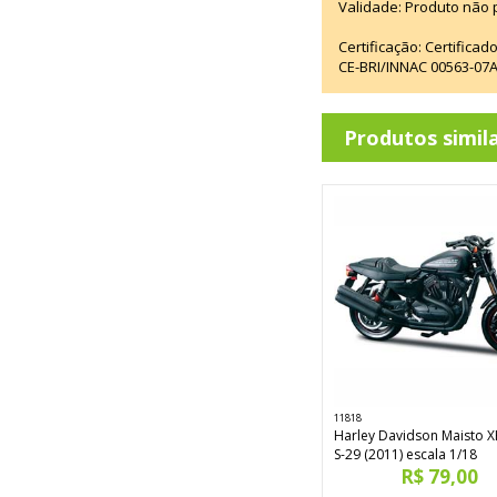
Validade: Produto não p
Certificação: Certifica
CE-BRI/INNAC 00563-07
Produtos simil
11818
Harley Davidson Maisto 
S-29 (2011) escala 1/18
R$ 79,00