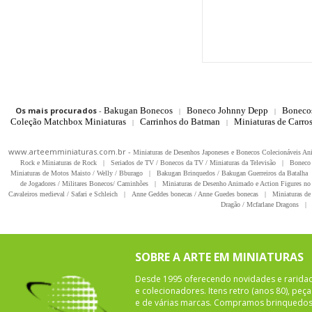
Os mais procurados
-
Bakugan Bonecos
Boneco Johnny Depp
Boneco
|
|
Coleção Matchbox Miniaturas
Carrinhos do Batman
Miniaturas de Carro
|
|
www.arteemminiaturas.com.br -
Miniaturas de Desenhos Japoneses e Bonecos Colecionáveis A
Rock e Miniaturas de Rock
|
Seriados de TV / Bonecos da TV / Miniaturas da Televisão
|
Boneco 
Miniaturas de Motos Maisto / Welly / Bburago
|
Bakugan Brinquedos / Bakugan Guerreiros da Batalha
de Jogadores / Militares Bonecos/ Caminhões
|
Miniaturas de Desenho Animado e Action Figures no 
Cavaleiros medieval / Safari e Schleich
|
Anne Geddes bonecas / Anne Guedes bonecas
|
Miniaturas de 
Dragão / Mcfarlane Dragons
|
SOBRE A ARTE EM MINIATURAS
Desde 1995 oferecendo novidades e rarida
e colecionadores. Itens retro (anos 80), pe
e de várias marcas. Compramos brinquedos 