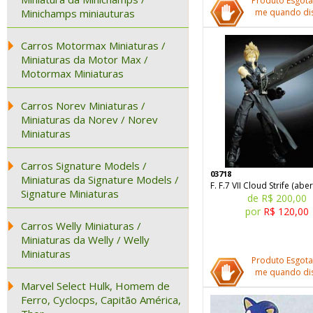
Produto Esgota
Minichamps miniauturas
me quando dis
Carros Motormax Miniaturas /
Miniaturas da Motor Max /
Motormax Miniaturas
Carros Norev Miniaturas /
Miniaturas da Norev / Norev
Miniaturas
Carros Signature Models /
03718
Miniaturas da Signature Models /
F. F.7 VII Cloud Strife (aber
Signature Miniaturas
de R$ 200,00
por
R$ 120,00
Carros Welly Miniaturas /
Miniaturas da Welly / Welly
Miniaturas
Produto Esgota
me quando dis
Marvel Select Hulk, Homem de
Ferro, Cyclocps, Capitão América,