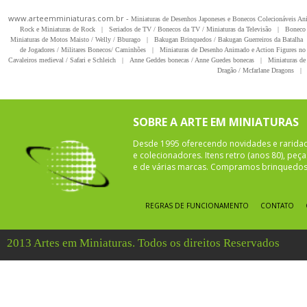
www.arteemminiaturas.com.br -
Miniaturas de Desenhos Japoneses e Bonecos Colecionáveis A
Rock e Miniaturas de Rock
|
Seriados de TV / Bonecos da TV / Miniaturas da Televisão
|
Boneco 
Miniaturas de Motos Maisto / Welly / Bburago
|
Bakugan Brinquedos / Bakugan Guerreiros da Batalha
de Jogadores / Militares Bonecos/ Caminhões
|
Miniaturas de Desenho Animado e Action Figures no 
Cavaleiros medieval / Safari e Schleich
|
Anne Geddes bonecas / Anne Guedes bonecas
|
Miniaturas de 
Dragão / Mcfarlane Dragons
|
SOBRE A ARTE EM MINIATURAS
Desde 1995 oferecendo novidades e rarida
e colecionadores. Itens retro (anos 80), pe
e de várias marcas. Compramos brinquedos 
REGRAS DE FUNCIONAMENTO
CONTATO
2013 Artes em Miniaturas. Todos os direitos Reservados