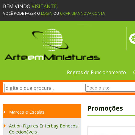
BEM VINDO
VISITANTE,
VOCÊ PODE FAZER O
LOGIN
OU
CRIAR UMA NOVA CONTA
Regras de Funcionamento
Promoções
Marcas e Escalas
Action Figures Enterbay Bonecos
Colecionáveis