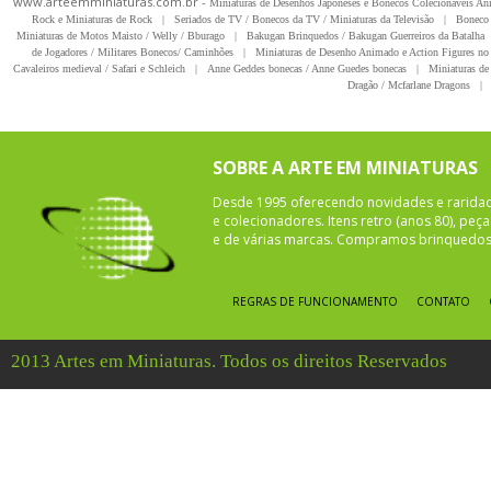
www.arteemminiaturas.com.br -
Miniaturas de Desenhos Japoneses e Bonecos Colecionáveis A
Rock e Miniaturas de Rock
|
Seriados de TV / Bonecos da TV / Miniaturas da Televisão
|
Boneco 
Miniaturas de Motos Maisto / Welly / Bburago
|
Bakugan Brinquedos / Bakugan Guerreiros da Batalha
de Jogadores / Militares Bonecos/ Caminhões
|
Miniaturas de Desenho Animado e Action Figures no 
Cavaleiros medieval / Safari e Schleich
|
Anne Geddes bonecas / Anne Guedes bonecas
|
Miniaturas de 
Dragão / Mcfarlane Dragons
|
SOBRE A ARTE EM MINIATURAS
Desde 1995 oferecendo novidades e rarida
e colecionadores. Itens retro (anos 80), pe
e de várias marcas. Compramos brinquedos 
REGRAS DE FUNCIONAMENTO
CONTATO
2013 Artes em Miniaturas. Todos os direitos Reservados