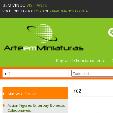
BEM VINDO
VISITANTE,
VOCÊ PODE FAZER O
LOGIN
OU
CRIAR UMA NOVA CONTA
Regras de Funcionamento
rc2
Marcas e Escalas
Action Figures Enterbay Bonecos
Colecionáveis