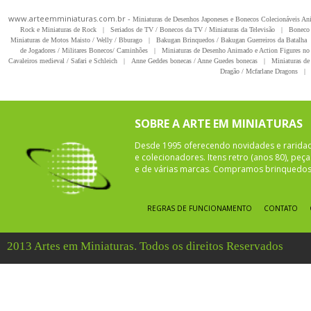
www.arteemminiaturas.com.br -
Miniaturas de Desenhos Japoneses e Bonecos Colecionáveis A
Rock e Miniaturas de Rock
|
Seriados de TV / Bonecos da TV / Miniaturas da Televisão
|
Boneco 
Miniaturas de Motos Maisto / Welly / Bburago
|
Bakugan Brinquedos / Bakugan Guerreiros da Batalha
de Jogadores / Militares Bonecos/ Caminhões
|
Miniaturas de Desenho Animado e Action Figures no 
Cavaleiros medieval / Safari e Schleich
|
Anne Geddes bonecas / Anne Guedes bonecas
|
Miniaturas de 
Dragão / Mcfarlane Dragons
|
SOBRE A ARTE EM MINIATURAS
Desde 1995 oferecendo novidades e rarida
e colecionadores. Itens retro (anos 80), pe
e de várias marcas. Compramos brinquedos 
REGRAS DE FUNCIONAMENTO
CONTATO
2013 Artes em Miniaturas. Todos os direitos Reservados