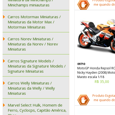
Produto Esgota
Minichamps miniauturas
me quando dis
Carros Motormax Miniaturas /
Miniaturas da Motor Max /
Motormax Miniaturas
Carros Norev Miniaturas /
Miniaturas da Norev / Norev
Miniaturas
Carros Signature Models /
09710
Miniaturas da Signature Models /
MotoGP Honda Repsol R
Signature Miniaturas
Nicky Hayden (2008) Mot
Maisto escala 1/18
R$ 35,00
Carros Welly Miniaturas /
Miniaturas da Welly / Welly
Miniaturas
Produto Esgota
me quando dis
Marvel Select Hulk, Homem de
Ferro, Cyclocps, Capitão América,