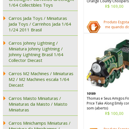
Orange County Choopers
1/64 Collectibles Toys
R$ 169,00
Carros Jada Toys / Miniaturas
Produto Esgota
Jada Toys / Carrinhos Jada 1/64
me quando dis
1/24 2011 Brasil
Carros Johnny Lightning /
Miniatura Johnny Lightning /
Johnny Lightning Brasil 1/64
Collector Diecast
Carros M2 Machines / Miniaturas
M2 / M2 Machines escala 1/64
Diecast
10189
Carros Maisto Miniaturas /
Thomas e Seus Amigos Fi
Price Take Along Emily co
Miniaturas da Maisto / Maisto
som (aberto)
Miniaturas
R$ 100,00
Carros Minichamps Miniaturas /
Miniatura da Minichamps /