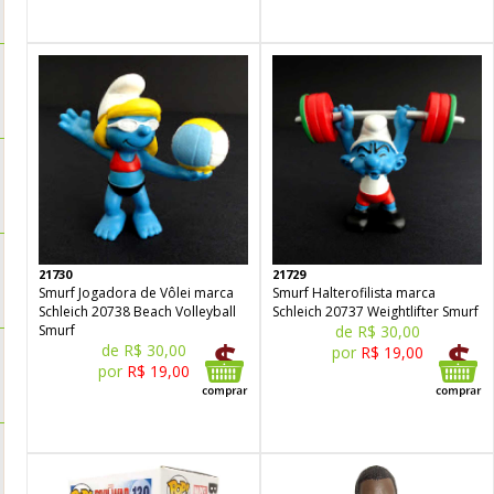
21730
21729
Smurf Jogadora de Vôlei marca
Smurf Halterofilista marca
Schleich 20738 Beach Volleyball
Schleich 20737 Weightlifter Smurf
Smurf
de R$ 30,00
de R$ 30,00
por
R$ 19,00
por
R$ 19,00