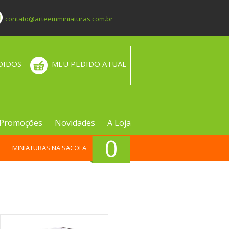
contato@arteemminiaturas.com.br
DIDOS
MEU PEDIDO ATUAL
Promoções
Novidades
A Loja
0
MINIATURAS NA SACOLA