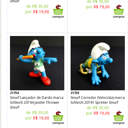
Smurf
de R$ 30,00
de R$ 30,00
por
R$ 19,00
por
R$ 19,00
21734
21733
Smurf Lançador de Dardo marca
Smurf Corredor (Velocista) marca
Schleich 20744 Javelin Thrower
Schleich 20741 Sprinter Smurf
Smurf
de R$ 30,00
de R$ 30,00
por
R$ 19,00
por
R$ 19,00