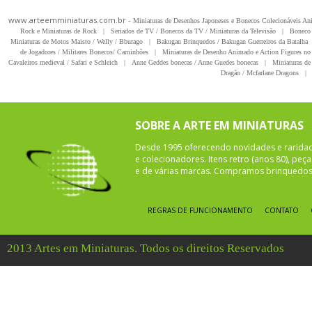
www.arteemminiaturas.com.br -
Miniaturas de Desenhos Japoneses e Bonecos Colecionáveis A
Rock e Miniaturas de Rock
|
Seriados de TV / Bonecos da TV / Miniaturas da Televisão
|
Boneco 
Miniaturas de Motos Maisto / Welly / Bburago
|
Bakugan Brinquedos / Bakugan Guerreiros da Batalha
de Jogadores / Militares Bonecos/ Caminhões
|
Miniaturas de Desenho Animado e Action Figures no 
Cavaleiros medieval / Safari e Schleich
|
Anne Geddes bonecas / Anne Guedes bonecas
|
Miniaturas de 
Dragão / Mcfarlane Dragons
|
SOBRE A ARTE EM MINIATURAS
Desde 1995 oferecendo novidades e rarida
e colecionadores. Itens retro (anos 80), pe
e de várias marcas. Compramos brinquedos 
REGRAS DE FUNCIONAMENTO
CONTATO
2013 Artes em Miniaturas. Todos os direitos Reservados