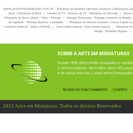
www.arteemminiaturas.com.br -
Miniaturas de Desenhos Japoneses e Bonecos Colecionáveis A
Rock e Miniaturas de Rock
|
Seriados de TV / Bonecos da TV / Miniaturas da Televisão
|
Boneco 
Miniaturas de Motos Maisto / Welly / Bburago
|
Bakugan Brinquedos / Bakugan Guerreiros da Batalha
de Jogadores / Militares Bonecos/ Caminhões
|
Miniaturas de Desenho Animado e Action Figures no 
Cavaleiros medieval / Safari e Schleich
|
Anne Geddes bonecas / Anne Guedes bonecas
|
Miniaturas de 
Dragão / Mcfarlane Dragons
|
SOBRE A ARTE EM MINIATURAS
Desde 1995 oferecendo novidades e rarida
e colecionadores. Itens retro (anos 80), pe
e de várias marcas. Compramos brinquedos 
REGRAS DE FUNCIONAMENTO
CONTATO
2013 Artes em Miniaturas. Todos os direitos Reservados