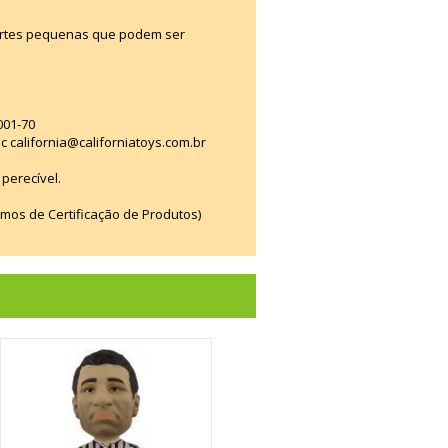
artes pequenas que podem ser
001-70
ac california@californiatoys.com.br
perecível.
smos de Certificação de Produtos)