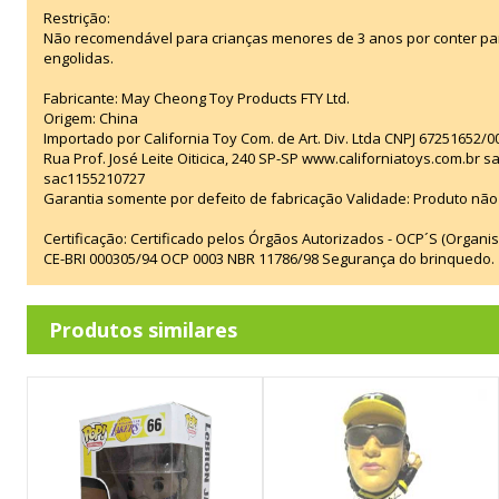
Restrição:
Não recomendável para crianças menores de 3 anos por conter p
engolidas.
Fabricante: May Cheong Toy Products FTY Ltd.
Origem: China
Importado por California Toy Com. de Art. Div. Ltda CNPJ 67251652/0
Rua Prof. José Leite Oiticica, 240 SP-SP www.californiatoys.com.br s
sac1155210727
Garantia somente por defeito de fabricação Validade: Produto não 
Certificação: Certificado pelos Órgãos Autorizados - OCP´S (Organi
CE-BRI 000305/94 OCP 0003 NBR 11786/98 Segurança do brinquedo.
Produtos similares