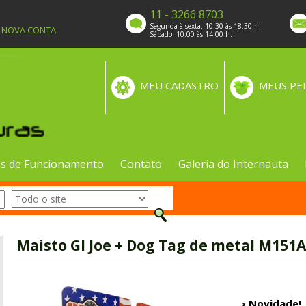
11 - 3266 8703
Segunda à sexta: 10:30 às 18:30 h.
A NOVA CONTA
Sábado: 10:00 às 14:00 h.
MEU CADASTRO
MEUS PE
s de Funcionamento
Contato
Galeria do Internauta
Maisto GI Joe + Dog Tag de metal M151
› Novidade!