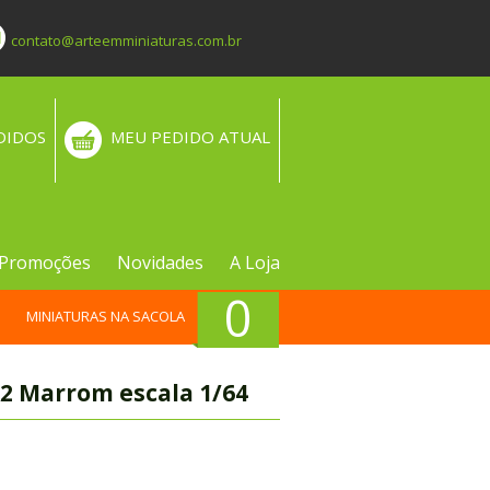
contato@arteemminiaturas.com.br
DIDOS
MEU PEDIDO ATUAL
Promoções
Novidades
A Loja
0
MINIATURAS NA SACOLA
A2 Marrom escala 1/64