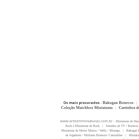
Os mais procurados
-
Bakugan Bonecos
|
Coleção Matchbox Miniaturas
Carrinhos 
|
www.arteemminiaturas.com.br -
Miniaturas de Des
Rock e Miniaturas de Rock
|
Seriados de TV / Bonecos 
Miniaturas de Motos Maisto / Welly / Bburago
|
Bakugan B
de Jogadores / Militares Bonecos/ Caminhões
|
Miniatu