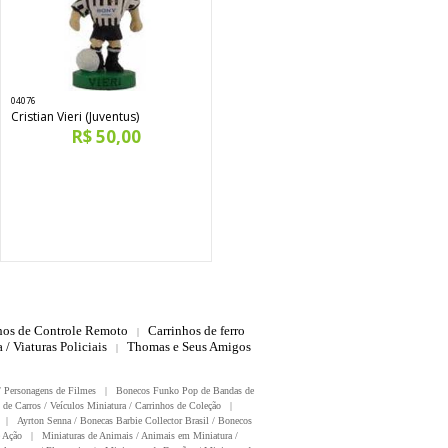
04076
Cristian Vieri (Juventus)
R$ 50,00
hos de Controle Remoto
Carrinhos de ferro
|
 / Viaturas Policiais
Thomas e Seus Amigos
|
/ Personagens de Filmes
|
Bonecos Funko Pop de Bandas de
 de Carros / Veículos Miniatura / Carrinhos de Coleção
|
|
Ayrton Senna / Bonecas Barbie Collector Brasil / Bonecos
 Ação
|
Miniaturas de Animais / Animais em Miniatura /