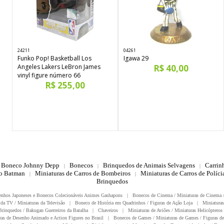
24211
04261
Funko Pop! Basketball Los
Igawa 29
Angeles Lakers LeBron James
R$ 40,00
vinyl figure número 66
R$ 255,00
Boneco Johnny Depp
Bonecos
Brinquedos de Animais Selvagens
Carrin
|
|
|
do Batman
Miniaturas de Carros de Bombeiros
Miniaturas de Carros de Polícia
|
|
Brinquedos
enhos Japoneses e Bonecos Colecionáveis Animes Gashapons
|
Bonecos de Cinema / Miniaturas de Cinema 
da TV / Miniaturas da Televisão
|
Boneco de História em Quadrinhos / Figuras de Ação Loja
|
Miniaturas
rinquedos / Bakugan Guerreiros da Batalha
|
Chaveiros
|
Miniaturas de Aviões / Miniaturas Helicópteros
ras de Desenho Animado e Action Figures no Brasil
|
Bonecos de Games / Miniaturas de Games / Figuras de