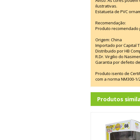
Aviso: As cores podem
ilustrativas.
Estatueta de PVC ornam
Recomendação:
Produto recomendado p
Origem: China
Importado por Capital T
Distribuido por HB Com
R.Dr. Virgilio do Nasim
Garantia por defeito de
Produto isento de Cert
com a norma NM300-1/20
Produtos simil