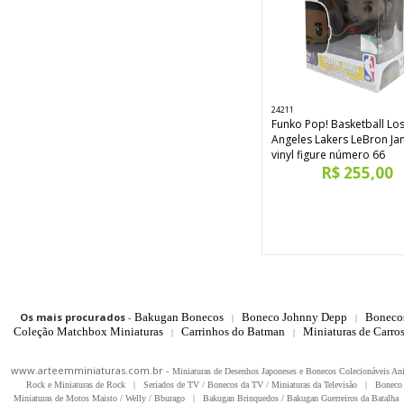
24211
Funko Pop! Basketball Lo
Angeles Lakers LeBron J
vinyl figure número 66
R$ 255,00
Os mais procurados
-
Bakugan Bonecos
Boneco Johnny Depp
Boneco
|
|
Coleção Matchbox Miniaturas
Carrinhos do Batman
Miniaturas de Carro
|
|
www.arteemminiaturas.com.br -
Miniaturas de Desenhos Japoneses e Bonecos Colecionáveis A
Rock e Miniaturas de Rock
|
Seriados de TV / Bonecos da TV / Miniaturas da Televisão
|
Boneco 
Miniaturas de Motos Maisto / Welly / Bburago
|
Bakugan Brinquedos / Bakugan Guerreiros da Batalha