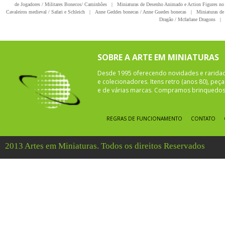
de Jogadores / Militares Bonecos/ Caminhões
|
Miniaturas de Desenho Animado e Action Figures no 
Cavaleiros medieval / Safari e Schleich
|
Anne Geddes bonecas / Anne Guedes bonecas
|
Miniaturas de 
Dragão / Mcfarlane Dragons
|
SOBRE A ARTE EM MINIATURAS
Desde 1995 oferecendo novidades e rarida
e colecionadores. Itens retro (anos 80), pe
e de várias marcas. Compramos brinquedos 
REGRAS DE FUNCIONAMENTO
CONTATO
2013 Artes em Miniaturas. Todos os direitos Reservados