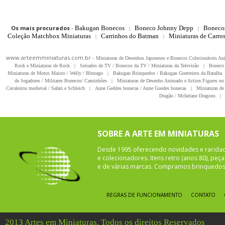
Os mais procurados
-
Bakugan Bonecos
Boneco Johnny Depp
Boneco
|
|
Coleção Matchbox Miniaturas
Carrinhos do Batman
Miniaturas de Carro
|
|
www.arteemminiaturas.com.br -
Miniaturas de Desenhos Japoneses e Bonecos Colecionáveis A
Rock e Miniaturas de Rock
|
Seriados de TV / Bonecos da TV / Miniaturas da Televisão
|
Boneco 
Miniaturas de Motos Maisto / Welly / Bburago
|
Bakugan Brinquedos / Bakugan Guerreiros da Batalha
de Jogadores / Militares Bonecos/ Caminhões
|
Miniaturas de Desenho Animado e Action Figures no 
Cavaleiros medieval / Safari e Schleich
|
Anne Geddes bonecas / Anne Guedes bonecas
|
Miniaturas de 
Dragão / Mcfarlane Dragons
|
SOBRE A ARTE EM MINIATURAS
Desde 1995 oferecendo novidades e rarida
e colecionadores. Itens retro (anos 80), pe
e de várias marcas. Compramos brinquedos 
REGRAS DE FUNCIONAMENTO
CONTATO
2013 Artes em Miniaturas. Todos os direitos Reservados