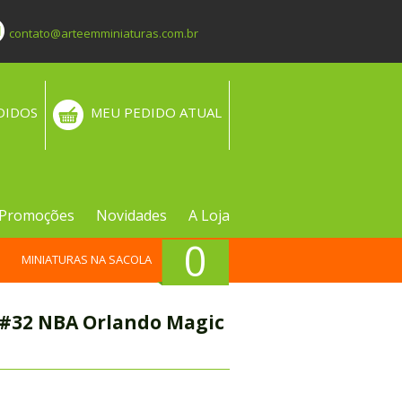
contato@arteemminiaturas.com.br
DIDOS
MEU PEDIDO ATUAL
Promoções
Novidades
A Loja
0
MINIATURAS NA SACOLA
 #32 NBA Orlando Magic