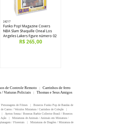
24217
Funko Pop! Magazine Covers
NBA Slam Shaquille Oneal Los
Angeles Lakers figure número 02
R$ 265,00
hos de Controle Remoto
Carrinhos de ferro
|
 / Viaturas Policiais
Thomas e Seus Amigos
|
/ Personagens de Filmes
|
Bonecos Funko Pop de Bandas de
 de Carros / Veículos Miniatura / Carrinhos de Coleção
|
|
Ayrton Senna / Bonecas Barbie Collector Brasil / Bonecos
 Ação
|
Miniaturas de Animais / Animais em Miniatura /
planagem / Florestais
|
Miniaturas de Dragões / Miniatura de