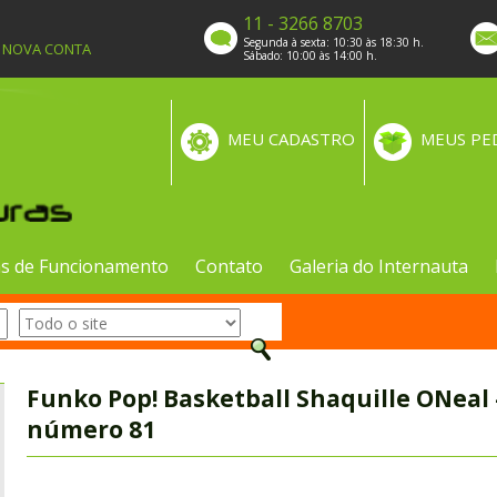
11 - 3266 8703
Segunda à sexta: 10:30 às 18:30 h.
A NOVA CONTA
Sábado: 10:00 às 14:00 h.
MEU CADASTRO
MEUS PE
s de Funcionamento
Contato
Galeria do Internauta
Funko Pop! Basketball Shaquille ONeal
número 81