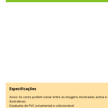
Especificações
Aviso: As cores podem variar entre as imagens mostradas acima 
ilustrativas.
Estatueta de PVC ornamental e colecionável