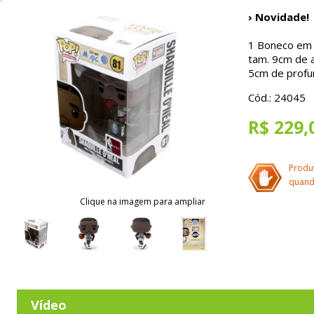
› Novidade!
1 Boneco em P
tam. 9cm de a
5cm de profu
Cód.: 24045
R$ 229,
Produ
quand
Clique na imagem para ampliar
Vídeo