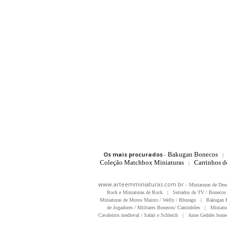
Os mais procurados
-
Bakugan Bonecos
|
Coleção Matchbox Miniaturas
Carrinhos 
|
www.arteemminiaturas.com.br -
Miniaturas de Des
Rock e Miniaturas de Rock
|
Seriados de TV / Bonecos 
Miniaturas de Motos Maisto / Welly / Bburago
|
Bakugan B
de Jogadores / Militares Bonecos/ Caminhões
|
Miniatu
Cavaleiros medieval / Safari e Schleich
|
Anne Geddes bonec