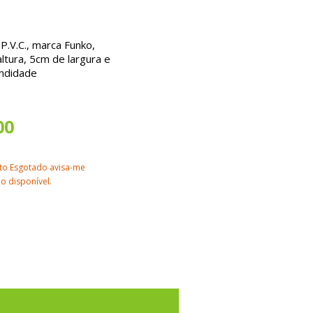
.V.C., marca Funko,
ltura, 5cm de largura e
ndidade
00
to Esgotado avisa-me
o disponível.