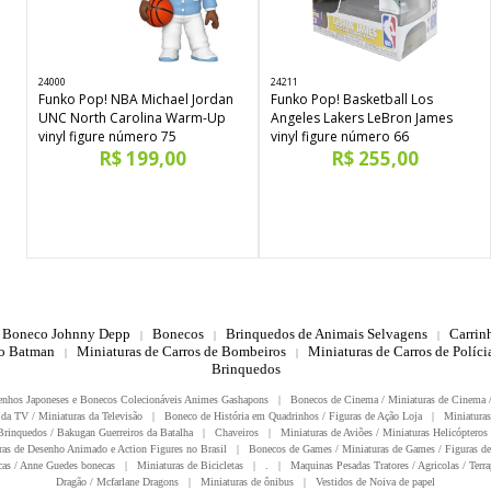
24000
24211
Funko Pop! NBA Michael Jordan
Funko Pop! Basketball Los
UNC North Carolina Warm-Up
Angeles Lakers LeBron James
vinyl figure número 75
vinyl figure número 66
R$ 199,00
R$ 255,00
Boneco Johnny Depp
Bonecos
Brinquedos de Animais Selvagens
Carrin
|
|
|
do Batman
Miniaturas de Carros de Bombeiros
Miniaturas de Carros de Polícia
|
|
Brinquedos
enhos Japoneses e Bonecos Colecionáveis Animes Gashapons
|
Bonecos de Cinema / Miniaturas de Cinema 
da TV / Miniaturas da Televisão
|
Boneco de História em Quadrinhos / Figuras de Ação Loja
|
Miniaturas
rinquedos / Bakugan Guerreiros da Batalha
|
Chaveiros
|
Miniaturas de Aviões / Miniaturas Helicópteros
ras de Desenho Animado e Action Figures no Brasil
|
Bonecos de Games / Miniaturas de Games / Figuras de
as / Anne Guedes bonecas
|
Miniaturas de Bicicletas
|
.
|
Maquinas Pesadas Tratores / Agricolas / Terra
Dragão / Mcfarlane Dragons
|
Miniaturas de ônibus
|
Vestidos de Noiva de papel