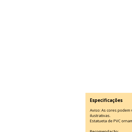
Especificações
Aviso: As cores podem
ilustrativas.
Estatueta de PVC ornam
Recomendação: