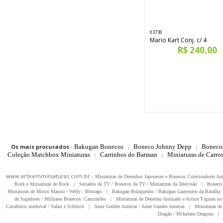
03730
Mario Kart Conj. c/ 4
R$ 240,00
Os mais procurados
-
Bakugan Bonecos
Boneco Johnny Depp
Boneco
|
|
Coleção Matchbox Miniaturas
Carrinhos do Batman
Miniaturas de Carro
|
|
www.arteemminiaturas.com.br -
Miniaturas de Desenhos Japoneses e Bonecos Colecionáveis A
Rock e Miniaturas de Rock
|
Seriados de TV / Bonecos da TV / Miniaturas da Televisão
|
Boneco 
Miniaturas de Motos Maisto / Welly / Bburago
|
Bakugan Brinquedos / Bakugan Guerreiros da Batalha
de Jogadores / Militares Bonecos/ Caminhões
|
Miniaturas de Desenho Animado e Action Figures no 
Cavaleiros medieval / Safari e Schleich
|
Anne Geddes bonecas / Anne Guedes bonecas
|
Miniaturas de 
Dragão / Mcfarlane Dragons
|