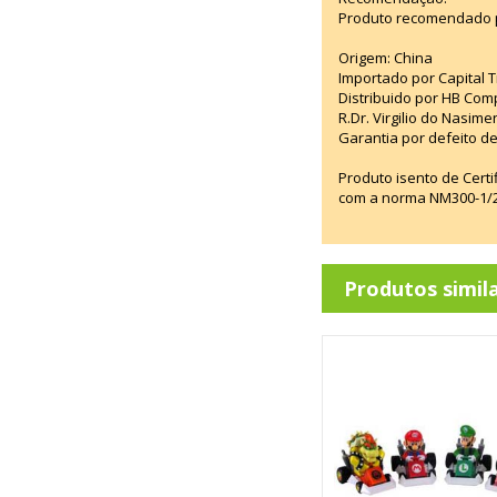
Produto recomendado p
Origem: China
Importado por Capital T
Distribuido por HB Com
R.Dr. Virgilio do Nasim
Garantia por defeito de
Produto isento de Cert
com a norma NM300-1/20
Produtos simil