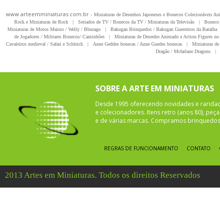
www.arteemminiaturas.com.br -
Miniaturas de Desenhos Japoneses e Bonecos Colecionáveis A
Rock e Miniaturas de Rock
|
Seriados de TV / Bonecos da TV / Miniaturas da Televisão
|
Boneco 
Miniaturas de Motos Maisto / Welly / Bburago
|
Bakugan Brinquedos / Bakugan Guerreiros da Batalha
de Jogadores / Militares Bonecos/ Caminhões
|
Miniaturas de Desenho Animado e Action Figures no 
Cavaleiros medieval / Safari e Schleich
|
Anne Geddes bonecas / Anne Guedes bonecas
|
Miniaturas de 
Dragão / Mcfarlane Dragons
|
SOBRE A ARTE EM MINIATURAS
Desde 1995 oferecendo novidades e rarida
e colecionadores. Itens retro (anos 80), pe
e de várias marcas. Compramos brinquedos 
REGRAS DE FUNCIONAMENTO
CONTATO
2013 Artes em Miniaturas. Todos os direitos Reservados