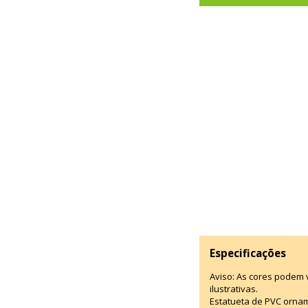
Especificações
Aviso: As cores podem
ilustrativas.
Estatueta de PVC ornam