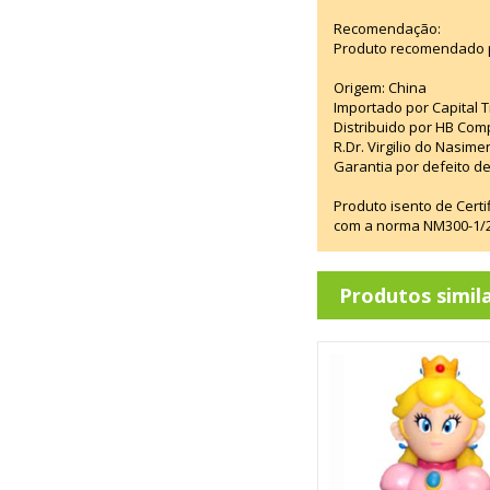
Recomendação:
Produto recomendado p
Origem: China
Importado por Capital T
Distribuido por HB Com
R.Dr. Virgilio do Nasim
Garantia por defeito de
Produto isento de Cert
com a norma NM300-1/20
Produtos simil