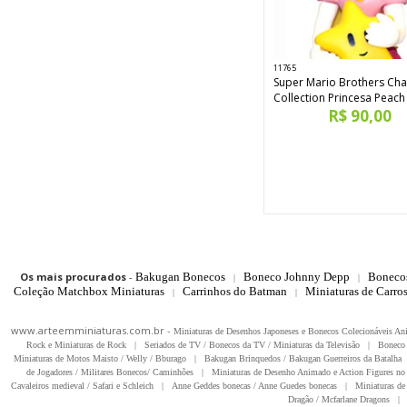
11765
Super Mario Brothers Cha
Collection Princesa Peach
R$ 90,00
Os mais procurados
-
Bakugan Bonecos
Boneco Johnny Depp
Boneco
|
|
Coleção Matchbox Miniaturas
Carrinhos do Batman
Miniaturas de Carro
|
|
www.arteemminiaturas.com.br -
Miniaturas de Desenhos Japoneses e Bonecos Colecionáveis A
Rock e Miniaturas de Rock
|
Seriados de TV / Bonecos da TV / Miniaturas da Televisão
|
Boneco 
Miniaturas de Motos Maisto / Welly / Bburago
|
Bakugan Brinquedos / Bakugan Guerreiros da Batalha
de Jogadores / Militares Bonecos/ Caminhões
|
Miniaturas de Desenho Animado e Action Figures no 
Cavaleiros medieval / Safari e Schleich
|
Anne Geddes bonecas / Anne Guedes bonecas
|
Miniaturas de 
Dragão / Mcfarlane Dragons
|