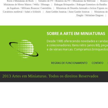
Rock e Miniaturas de Rock
|
Seriados de TV / Bonecos da TV / Miniaturas da Televisão
|
Boneco 
Miniaturas de Motos Maisto / Welly / Bburago
|
Bakugan Brinquedos / Bakugan Guerreiros da Batalha
de Jogadores / Militares Bonecos/ Caminhões
|
Miniaturas de Desenho Animado e Action Figures no 
Cavaleiros medieval / Safari e Schleich
|
Anne Geddes bonecas / Anne Guedes bonecas
|
Miniaturas de 
Dragão / Mcfarlane Dragons
|
SOBRE A ARTE EM MINIATURAS
Desde 1995 oferecendo novidades e rarida
e colecionadores. Itens retro (anos 80), pe
e de várias marcas. Compramos brinquedos 
REGRAS DE FUNCIONAMENTO
CONTATO
2013 Artes em Miniaturas. Todos os direitos Reservados