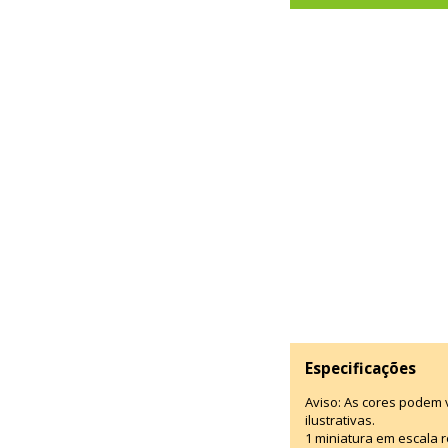
Especificações
Aviso: As cores podem
ilustrativas.
1 miniatura em escala r