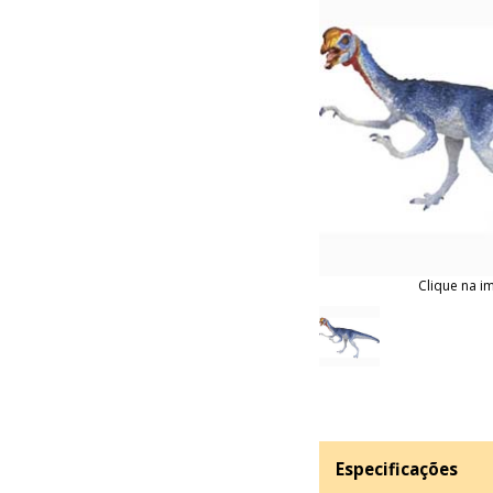
Clique na i
Especificações