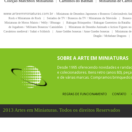
Coleção Matchbox Miniaturas
Carrinhos do Batman
Miniaturas de Carro
|
|
www.arteemminiaturas.com.br -
Miniaturas de Desenhos Japoneses e Bonecos Colecionáveis A
Rock e Miniaturas de Rock
|
Seriados de TV / Bonecos da TV / Miniaturas da Televisão
|
Boneco 
Miniaturas de Motos Maisto / Welly / Bburago
|
Bakugan Brinquedos / Bakugan Guerreiros da Batalha
de Jogadores / Militares Bonecos/ Caminhões
|
Miniaturas de Desenho Animado e Action Figures no 
Cavaleiros medieval / Safari e Schleich
|
Anne Geddes bonecas / Anne Guedes bonecas
|
Miniaturas de 
Dragão / Mcfarlane Dragons
|
SOBRE A ARTE EM MINIATURAS
Desde 1995 oferecendo novidades e rarida
e colecionadores. Itens retro (anos 80), pe
e de várias marcas. Compramos brinquedos 
REGRAS DE FUNCIONAMENTO
CONTATO
2013 Artes em Miniaturas. Todos os direitos Reservados