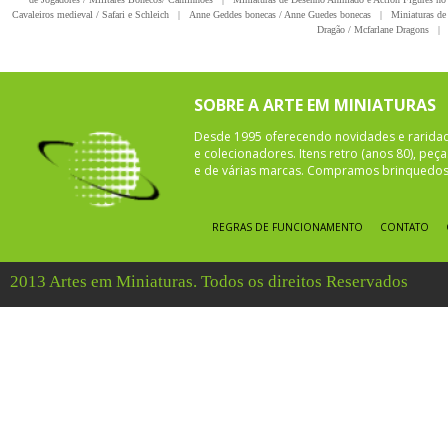
Cavaleiros medieval / Safari e Schleich
|
Anne Geddes bonecas / Anne Guedes bonecas
|
Miniaturas de 
Dragão / Mcfarlane Dragons
|
SOBRE A ARTE EM MINIATURAS
Desde 1995 oferecendo novidades e rarida
e colecionadores. Itens retro (anos 80), pe
e de várias marcas. Compramos brinquedos 
REGRAS DE FUNCIONAMENTO
CONTATO
2013 Artes em Miniaturas. Todos os direitos Reservados