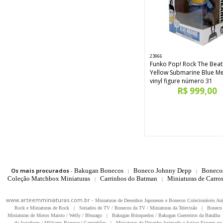
23966
Funko Pop! Rock The Beat
Yellow Submarine Blue M
vinyl figure número 31
R$ 999,00
Os mais procurados
-
Bakugan Bonecos
Boneco Johnny Depp
Boneco
|
|
Coleção Matchbox Miniaturas
Carrinhos do Batman
Miniaturas de Carro
|
|
www.arteemminiaturas.com.br -
Miniaturas de Desenhos Japoneses e Bonecos Colecionáveis A
Rock e Miniaturas de Rock
|
Seriados de TV / Bonecos da TV / Miniaturas da Televisão
|
Boneco 
Miniaturas de Motos Maisto / Welly / Bburago
|
Bakugan Brinquedos / Bakugan Guerreiros da Batalha
de Jogadores / Militares Bonecos/ Caminhões
|
Miniaturas de Desenho Animado e Action Figures no 