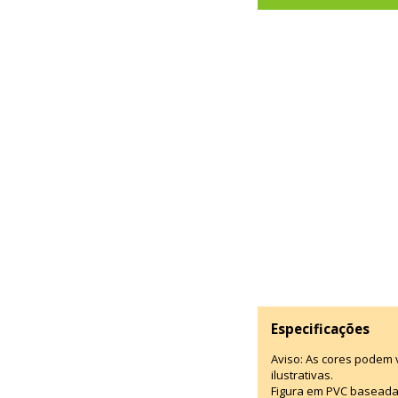
Especificações
Aviso: As cores podem
ilustrativas.
Figura em PVC baseada