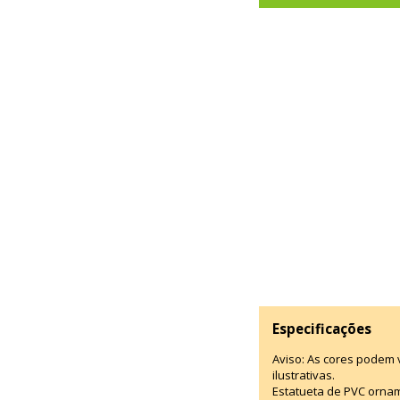
Especificações
Aviso: As cores podem
ilustrativas.
Estatueta de PVC ornam