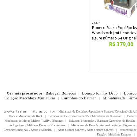
22357
Boneco Funko Pop! Rocks
Woodstock Jimi Hendrix vi
figure número 54 Original
R$ 379,00
Os mais procurados
-
Bakugan Bonecos
Boneco Johnny Depp
Boneco
|
|
Coleção Matchbox Miniaturas
Carrinhos do Batman
Miniaturas de Carro
|
|
www.arteemminiaturas.com.br -
Miniaturas de Desenhos Japoneses e Bonecos Colecionáveis A
Rock e Miniaturas de Rock
|
Seriados de TV / Bonecos da TV / Miniaturas da Televisão
|
Boneco 
Miniaturas de Motos Maisto / Welly / Bburago
|
Bakugan Brinquedos / Bakugan Guerreiros da Batalha
de Jogadores / Militares Bonecos/ Caminhões
|
Miniaturas de Desenho Animado e Action Figures no 
Cavaleiros medieval / Safari e Schleich
|
Anne Geddes bonecas / Anne Guedes bonecas
|
Miniaturas de 
Dragão / Mcfarlane Dragons
|