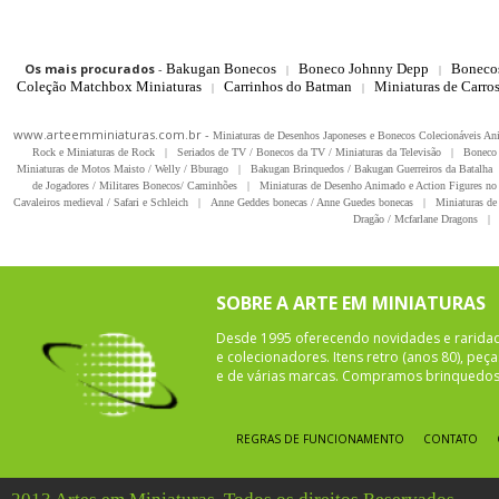
Os mais procurados
-
Bakugan Bonecos
Boneco Johnny Depp
Boneco
|
|
Coleção Matchbox Miniaturas
Carrinhos do Batman
Miniaturas de Carro
|
|
www.arteemminiaturas.com.br -
Miniaturas de Desenhos Japoneses e Bonecos Colecionáveis A
Rock e Miniaturas de Rock
|
Seriados de TV / Bonecos da TV / Miniaturas da Televisão
|
Boneco 
Miniaturas de Motos Maisto / Welly / Bburago
|
Bakugan Brinquedos / Bakugan Guerreiros da Batalha
de Jogadores / Militares Bonecos/ Caminhões
|
Miniaturas de Desenho Animado e Action Figures no 
Cavaleiros medieval / Safari e Schleich
|
Anne Geddes bonecas / Anne Guedes bonecas
|
Miniaturas de 
Dragão / Mcfarlane Dragons
|
SOBRE A ARTE EM MINIATURAS
Desde 1995 oferecendo novidades e rarida
e colecionadores. Itens retro (anos 80), pe
e de várias marcas. Compramos brinquedos 
REGRAS DE FUNCIONAMENTO
CONTATO