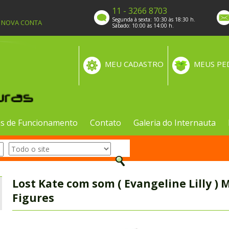
11 - 3266 8703
Segunda à sexta: 10:30 às 18:30 h.
A NOVA CONTA
Sábado: 10:00 às 14:00 h.
MEU CADASTRO
MEUS PE
s de Funcionamento
Contato
Galeria do Internauta
Lost Kate com som ( Evangeline Lilly ) 
Figures