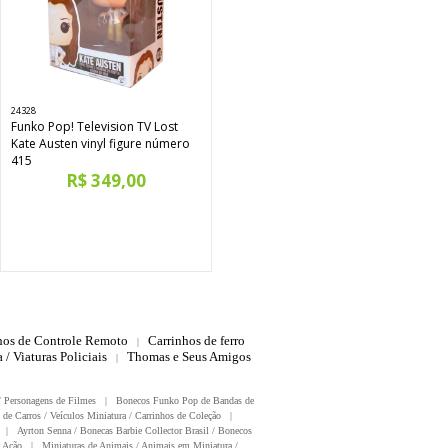
24328
Funko Pop! Television TV Lost
Kate Austen vinyl figure número
415
R$ 349,00
hos de Controle Remoto
Carrinhos de ferro
|
 / Viaturas Policiais
Thomas e Seus Amigos
|
/ Personagens de Filmes
|
Bonecos Funko Pop de Bandas de
 de Carros / Veículos Miniatura / Carrinhos de Coleção
|
|
Ayrton Senna / Bonecas Barbie Collector Brasil / Bonecos
 Ação
|
Miniaturas de Animais / Animais em Miniatura /