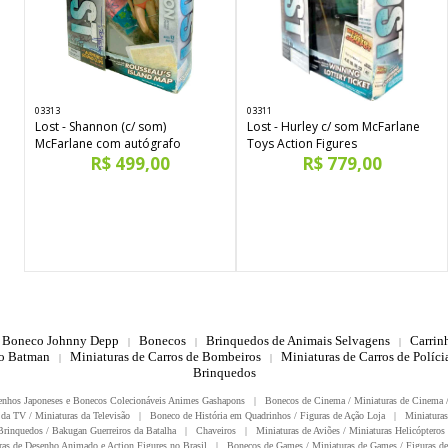
03313
03311
Lost - Shannon (c/ som)
Lost - Hurley c/ som McFarlane
McFarlane com autógrafo
Toys Action Figures
R$ 499,00
R$ 779,00
Boneco Johnny Depp
Bonecos
Brinquedos de Animais Selvagens
Carrin
|
|
|
do Batman
Miniaturas de Carros de Bombeiros
Miniaturas de Carros de Polícia
|
|
Brinquedos
enhos Japoneses e Bonecos Colecionáveis Animes Gashapons
|
Bonecos de Cinema / Miniaturas de Cinema 
da TV / Miniaturas da Televisão
|
Boneco de História em Quadrinhos / Figuras de Ação Loja
|
Miniaturas
rinquedos / Bakugan Guerreiros da Batalha
|
Chaveiros
|
Miniaturas de Aviões / Miniaturas Helicópteros
ras de Desenho Animado e Action Figures no Brasil
|
Bonecos de Games / Miniaturas de Games / Figuras de