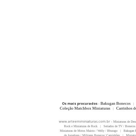
Os mais procurados
-
Bakugan Bonecos
|
Coleção Matchbox Miniaturas
Carrinhos 
|
www.arteemminiaturas.com.br -
Miniaturas de Des
Rock e Miniaturas de Rock
|
Seriados de TV / Bonecos 
Miniaturas de Motos Maisto / Welly / Bburago
|
Bakugan B
de Jogadores / Militares Bonecos/ Caminhões
|
Miniatu