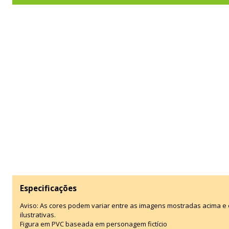
Especificações
Aviso: As cores podem variar entre as imagens mostradas acima 
ilustrativas.
Figura em PVC baseada em personagem fictício