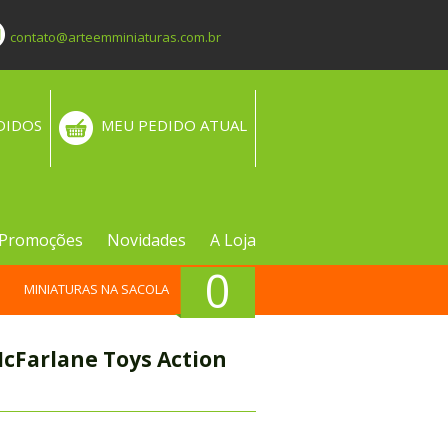
contato@arteemminiaturas.com.br
DIDOS
MEU PEDIDO ATUAL
Promoções
Novidades
A Loja
0
MINIATURAS NA SACOLA
McFarlane Toys Action