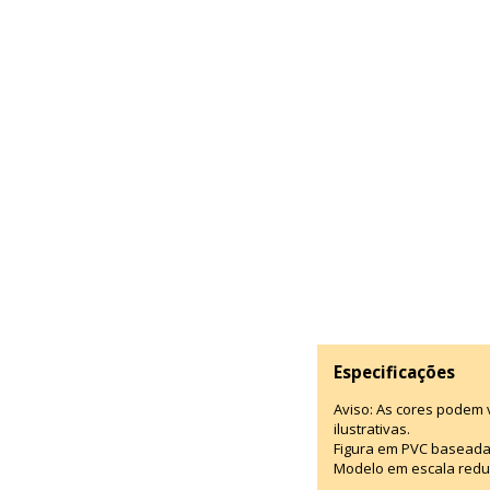
Especificações
Aviso: As cores podem
ilustrativas.
Figura em PVC baseada
Modelo em escala redu