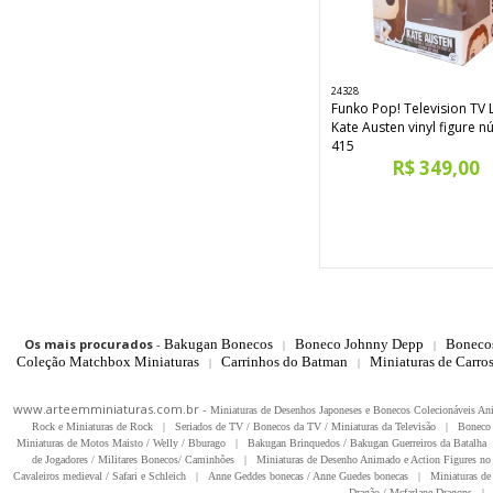
24328
Funko Pop! Television TV 
Kate Austen vinyl figure 
415
R$ 349,00
Os mais procurados
-
Bakugan Bonecos
Boneco Johnny Depp
Boneco
|
|
Coleção Matchbox Miniaturas
Carrinhos do Batman
Miniaturas de Carro
|
|
www.arteemminiaturas.com.br -
Miniaturas de Desenhos Japoneses e Bonecos Colecionáveis A
Rock e Miniaturas de Rock
|
Seriados de TV / Bonecos da TV / Miniaturas da Televisão
|
Boneco 
Miniaturas de Motos Maisto / Welly / Bburago
|
Bakugan Brinquedos / Bakugan Guerreiros da Batalha
de Jogadores / Militares Bonecos/ Caminhões
|
Miniaturas de Desenho Animado e Action Figures no 
Cavaleiros medieval / Safari e Schleich
|
Anne Geddes bonecas / Anne Guedes bonecas
|
Miniaturas de 
Dragão / Mcfarlane Dragons
|