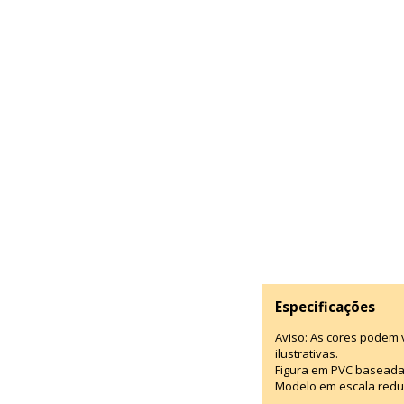
Especificações
Aviso: As cores podem
ilustrativas.
Figura em PVC baseada
Modelo em escala redu