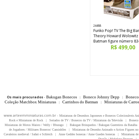
24488
Funko Pop! TV The Big Ba
Theory Howard Wolowitz
Batman figure número 83
R$ 499,00
Os mais procurados
-
Bakugan Bonecos
Boneco Johnny Depp
Boneco
|
|
Coleção Matchbox Miniaturas
Carrinhos do Batman
Miniaturas de Carro
|
|
www.arteemminiaturas.com.br -
Miniaturas de Desenhos Japoneses e Bonecos Colecionáveis A
Rock e Miniaturas de Rock
|
Seriados de TV / Bonecos da TV / Miniaturas da Televisão
|
Boneco 
Miniaturas de Motos Maisto / Welly / Bburago
|
Bakugan Brinquedos / Bakugan Guerreiros da Batalha
de Jogadores / Militares Bonecos/ Caminhões
|
Miniaturas de Desenho Animado e Action Figures no 
Cavaleiros medieval / Safari e Schleich
|
Anne Geddes bonecas / Anne Guedes bonecas
|
Miniaturas de 
Dragão / Mcfarlane Dragons
|