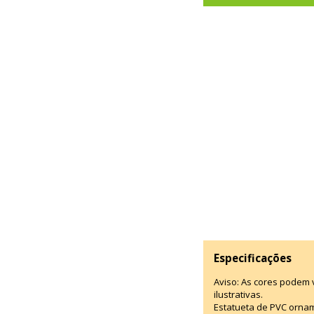
Especificações
Aviso: As cores podem
ilustrativas.
Estatueta de PVC ornam