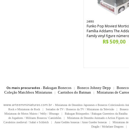
24085
Funko Pop Movies! Mortic
Família Addams The Add
Family vinyl figure númer
R$ 509,00
Os mais procurados
-
Bakugan Bonecos
Boneco Johnny Depp
Boneco
|
|
Coleção Matchbox Miniaturas
Carrinhos do Batman
Miniaturas de Carro
|
|
www.arteemminiaturas.com.br -
Miniaturas de Desenhos Japoneses e Bonecos Colecionáveis A
Rock e Miniaturas de Rock
|
Seriados de TV / Bonecos da TV / Miniaturas da Televisão
|
Boneco 
Miniaturas de Motos Maisto / Welly / Bburago
|
Bakugan Brinquedos / Bakugan Guerreiros da Batalha
de Jogadores / Militares Bonecos/ Caminhões
|
Miniaturas de Desenho Animado e Action Figures no 
Cavaleiros medieval / Safari e Schleich
|
Anne Geddes bonecas / Anne Guedes bonecas
|
Miniaturas de 
Dragão / Mcfarlane Dragons
|