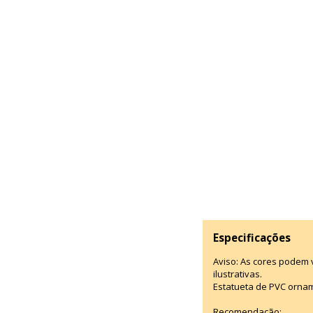
Especificações
Aviso: As cores podem
ilustrativas.
Estatueta de PVC ornam
Recomendação: