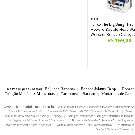
12335
Funko The Big Bang Theo
Howard Bobble-Head Wa
Wobbler Boneco Cabeçu
R$ 169,00
Os mais procurados
-
Bakugan Bonecos
Boneco Johnny Depp
Boneco
|
|
Coleção Matchbox Miniaturas
Carrinhos do Batman
Miniaturas de Carro
|
|
www.arteemminiaturas.com.br -
Miniaturas de Desenhos Japoneses e Bonecos Colecionáveis A
Rock e Miniaturas de Rock
|
Seriados de TV / Bonecos da TV / Miniaturas da Televisão
|
Boneco 
Miniaturas de Motos Maisto / Welly / Bburago
|
Bakugan Brinquedos / Bakugan Guerreiros da Batalha
de Jogadores / Militares Bonecos/ Caminhões
|
Miniaturas de Desenho Animado e Action Figures no 
Cavaleiros medieval / Safari e Schleich
|
Anne Geddes bonecas / Anne Guedes bonecas
|
Miniaturas de 
Dragão / Mcfarlane Dragons
|