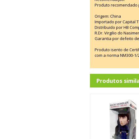
Produto recomendado p
Origem: China
Importado por Capital T
Distribuido por HB Com
R.Dr. Virgilio do Nasim
Garantia por defeito de
Produto isento de Cert
com a norma NM300-1/20
Produtos simil