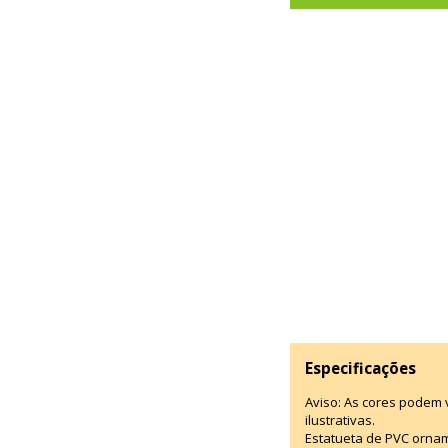
Especificações
Aviso: As cores podem
ilustrativas.
Estatueta de PVC ornam