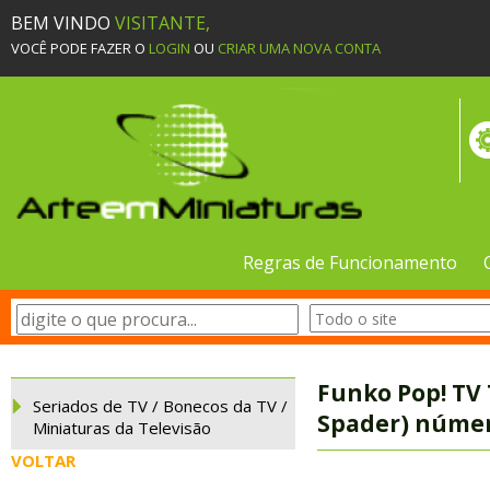
BEM VINDO
VISITANTE,
VOCÊ PODE FAZER O
LOGIN
OU
CRIAR UMA NOVA CONTA
Regras de Funcionamento
Funko Pop! TV
Seriados de TV / Bonecos da TV /
Spader) númer
Miniaturas da Televisão
VOLTAR