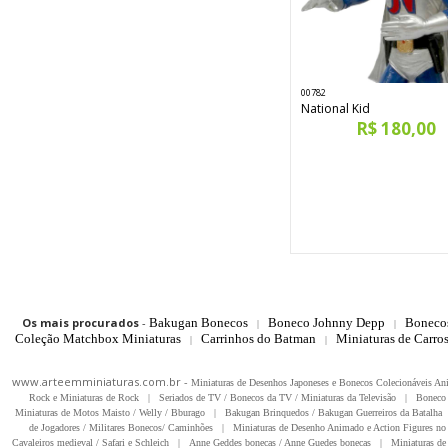
00782
National Kid
R$ 180,00
Os mais procurados
-
Bakugan Bonecos
Boneco Johnny Depp
Boneco
|
|
Coleção Matchbox Miniaturas
Carrinhos do Batman
Miniaturas de Carro
|
|
www.arteemminiaturas.com.br -
Miniaturas de Desenhos Japoneses e Bonecos Colecionáveis A
Rock e Miniaturas de Rock
|
Seriados de TV / Bonecos da TV / Miniaturas da Televisão
|
Boneco 
Miniaturas de Motos Maisto / Welly / Bburago
|
Bakugan Brinquedos / Bakugan Guerreiros da Batalha
de Jogadores / Militares Bonecos/ Caminhões
|
Miniaturas de Desenho Animado e Action Figures no 
Cavaleiros medieval / Safari e Schleich
|
Anne Geddes bonecas / Anne Guedes bonecas
|
Miniaturas de 