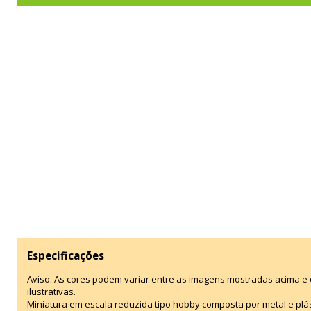
Especificações
Aviso: As cores podem variar entre as imagens mostradas acima 
ilustrativas.
Miniatura em escala reduzida tipo hobby composta por metal e plás