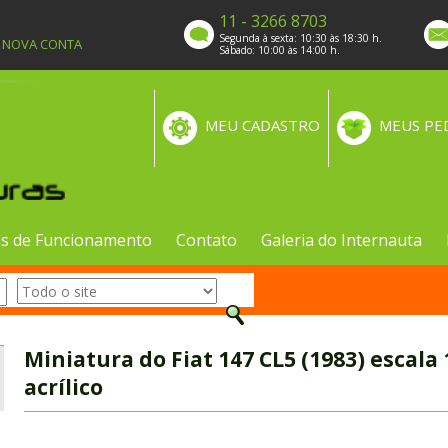
11 - 3266 8703
Segunda à sexta: 10:30 às 18:30 h.
A NOVA CONTA
Sábado: 10:00 às 14:00 h.
MEU CADASTRO
MEUS PE
s de Funcionamento
Contato
Galeria do Internauta
Miniatura do Fiat 147 CL5 (1983) escala
acrílico