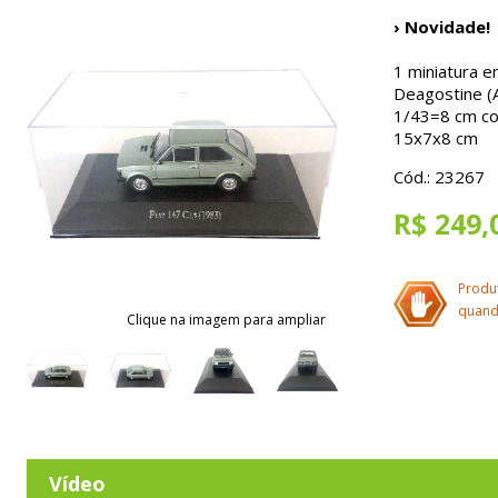
› Novidade!
1 miniatura e
Deagostine (A
1/43=8 cm com
15x7x8 cm
Cód.: 23267
R$ 249,
Produ
quand
Clique na imagem para ampliar
Vídeo