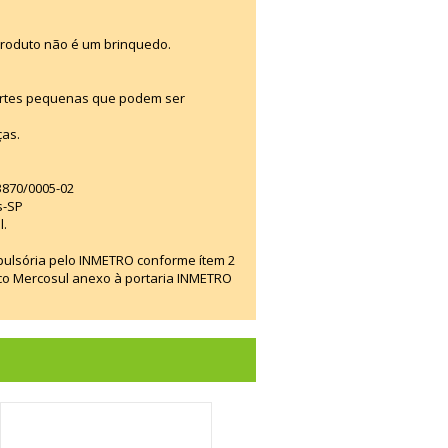
produto não é um brinquedo.
artes pequenas que podem ser
ças.
13870/0005-02
s-SP
l.
mpulsória pelo INMETRO conforme ítem 2
ico Mercosul anexo à portaria INMETRO