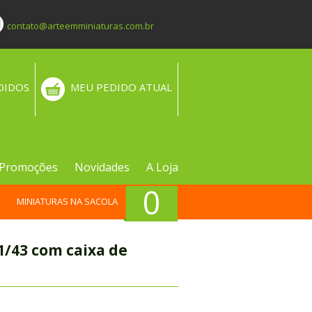
contato@arteemminiaturas.com.br
DIDOS
MEU PEDIDO ATUAL
Promoções
Novidades
A Loja
0
MINIATURAS NA SACOLA
 1/43 com caixa de