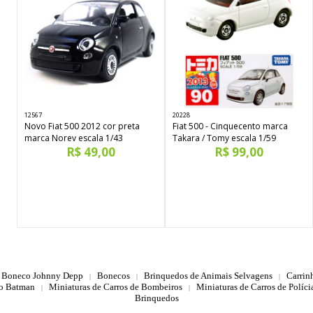
12567
20228
Novo Fiat 500 2012 cor preta
Fiat 500 - Cinquecento marca
marca Norev escala 1/43
Takara / Tomy escala 1/59
R$ 49,00
R$ 99,00
Boneco Johnny Depp
Bonecos
Brinquedos de Animais Selvagens
Carrin
|
|
|
do Batman
Miniaturas de Carros de Bombeiros
Miniaturas de Carros de Polícia
|
|
Brinquedos