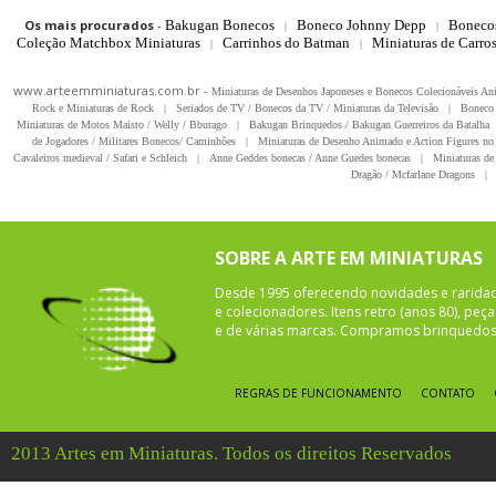
Os mais procurados
-
Bakugan Bonecos
Boneco Johnny Depp
Boneco
|
|
Coleção Matchbox Miniaturas
Carrinhos do Batman
Miniaturas de Carro
|
|
www.arteemminiaturas.com.br -
Miniaturas de Desenhos Japoneses e Bonecos Colecionáveis A
Rock e Miniaturas de Rock
|
Seriados de TV / Bonecos da TV / Miniaturas da Televisão
|
Boneco 
Miniaturas de Motos Maisto / Welly / Bburago
|
Bakugan Brinquedos / Bakugan Guerreiros da Batalha
de Jogadores / Militares Bonecos/ Caminhões
|
Miniaturas de Desenho Animado e Action Figures no 
Cavaleiros medieval / Safari e Schleich
|
Anne Geddes bonecas / Anne Guedes bonecas
|
Miniaturas de 
Dragão / Mcfarlane Dragons
|
SOBRE A ARTE EM MINIATURAS
Desde 1995 oferecendo novidades e rarida
e colecionadores. Itens retro (anos 80), pe
e de várias marcas. Compramos brinquedos 
REGRAS DE FUNCIONAMENTO
CONTATO
2013 Artes em Miniaturas. Todos os direitos Reservados