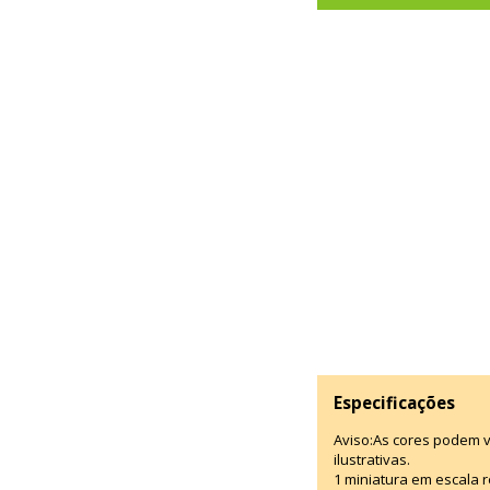
Especificações
Aviso:As cores podem 
ilustrativas.
1 miniatura em escala r