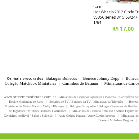
12430
Hot Wheels 2012 Circle T
V5356 series 3/15 68/247 
1/64
R$ 17,00
Os mais procurados
-
Bakugan Bonecos
Boneco Johnny Depp
Boneco
|
|
Coleção Matchbox Miniaturas
Carrinhos do Batman
Miniaturas de Carro
|
|
www.arteemminiaturas.com.br -
Miniaturas de Desenhos Japoneses e Bonecos Colecionáveis A
Rock e Miniaturas de Rock
|
Seriados de TV / Bonecos da TV / Miniaturas da Televisão
|
Boneco 
Miniaturas de Motos Maisto / Welly / Bburago
|
Bakugan Brinquedos / Bakugan Guerreiros da Batalha
de Jogadores / Militares Bonecos/ Caminhões
|
Miniaturas de Desenho Animado e Action Figures no 
Cavaleiros medieval / Safari e Schleich
|
Anne Geddes bonecas / Anne Guedes bonecas
|
Miniaturas de 
Dragão / Mcfarlane Dragons
|