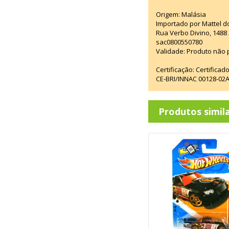
Origem: Malásia
Importado por Mattel d
Rua Verbo Divino, 1488
sac0800550780
Validade: Produto não p
Certificação: Certifica
CE-BRI/INNAC 00128-02
Produtos simil