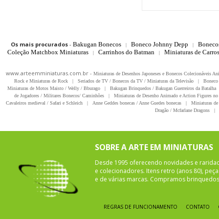
Os mais procurados
-
Bakugan Bonecos
Boneco Johnny Depp
Boneco
|
|
Coleção Matchbox Miniaturas
Carrinhos do Batman
Miniaturas de Carro
|
|
www.arteemminiaturas.com.br -
Miniaturas de Desenhos Japoneses e Bonecos Colecionáveis A
Rock e Miniaturas de Rock
|
Seriados de TV / Bonecos da TV / Miniaturas da Televisão
|
Boneco 
Miniaturas de Motos Maisto / Welly / Bburago
|
Bakugan Brinquedos / Bakugan Guerreiros da Batalha
de Jogadores / Militares Bonecos/ Caminhões
|
Miniaturas de Desenho Animado e Action Figures no 
Cavaleiros medieval / Safari e Schleich
|
Anne Geddes bonecas / Anne Guedes bonecas
|
Miniaturas de 
Dragão / Mcfarlane Dragons
|
SOBRE A ARTE EM MINIATURAS
Desde 1995 oferecendo novidades e rarida
e colecionadores. Itens retro (anos 80), pe
e de várias marcas. Compramos brinquedos 
REGRAS DE FUNCIONAMENTO
CONTATO