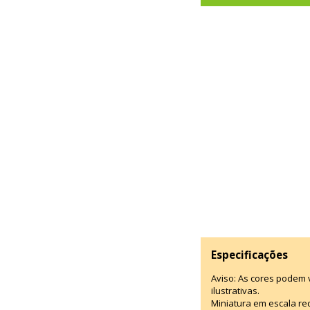
Especificações
Aviso: As cores podem
ilustrativas.
Miniatura em escala red