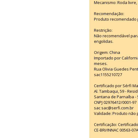
Mecanismo: Roda livre, 
Recomendação:
Produto recomendado p
Restrição:
Não recomendável para
engolidas.
Origem: China
Importado por Californi
meses.
Rua Olivia Guedes Pent
sac1155210727
Certificado por Sérfi M
Al. Tambaqui, 59 - Resid
Santana de Parnaíba - 
CNPJ 02976412/0001-97
sac sac@serfi.com.br
Validade: Produto não p
Certificação: Certifica
CE-BRI/INNAC 00563-07