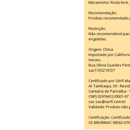
Mecanismo: Roda livre, 
Recomendação:
Produto recomendado p
Restrição:
Não recomendável para
engolidas.
Origem: China
Importado por Californi
meses.
Rua Olivia Guedes Pent
sac1155210727
Certificado por Sérfi M
Al. Tambaqui, 59 - Resid
Santana de Parnaíba - 
CNPJ 02976412/0001-97
sac sac@serfi.com.br
Validade: Produto não p
Certificação: Certifica
CE-BRI/INNAC 00563-07