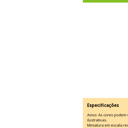
Especificações
Aviso: As cores podem
ilustrativas.
Miniatura em escala red