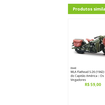
Produtos simil
08440
WLA Flathead S-26 (1942) 
do Capitão América :: Os
Vingadores
R$ 59,00