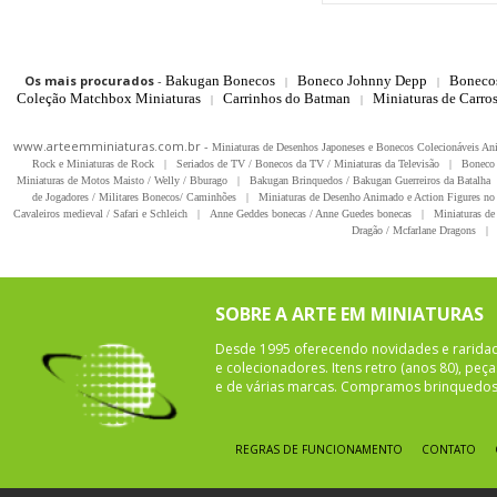
Os mais procurados
-
Bakugan Bonecos
Boneco Johnny Depp
Boneco
|
|
Coleção Matchbox Miniaturas
Carrinhos do Batman
Miniaturas de Carro
|
|
www.arteemminiaturas.com.br -
Miniaturas de Desenhos Japoneses e Bonecos Colecionáveis A
Rock e Miniaturas de Rock
|
Seriados de TV / Bonecos da TV / Miniaturas da Televisão
|
Boneco 
Miniaturas de Motos Maisto / Welly / Bburago
|
Bakugan Brinquedos / Bakugan Guerreiros da Batalha
de Jogadores / Militares Bonecos/ Caminhões
|
Miniaturas de Desenho Animado e Action Figures no 
Cavaleiros medieval / Safari e Schleich
|
Anne Geddes bonecas / Anne Guedes bonecas
|
Miniaturas de 
Dragão / Mcfarlane Dragons
|
SOBRE A ARTE EM MINIATURAS
Desde 1995 oferecendo novidades e rarida
e colecionadores. Itens retro (anos 80), pe
e de várias marcas. Compramos brinquedos 
REGRAS DE FUNCIONAMENTO
CONTATO