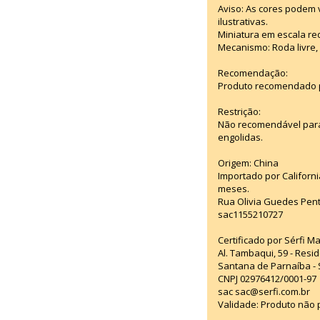
Aviso: As cores podem
ilustrativas.
Miniatura em escala red
Mecanismo: Roda livre, 
Recomendação:
Produto recomendado p
Restrição:
Não recomendável para
engolidas.
Origem: China
Importado por Californi
meses.
Rua Olivia Guedes Pent
sac1155210727
Certificado por Sérfi M
Al. Tambaqui, 59 - Resid
Santana de Parnaíba - 
CNPJ 02976412/0001-97
sac sac@serfi.com.br
Validade: Produto não p