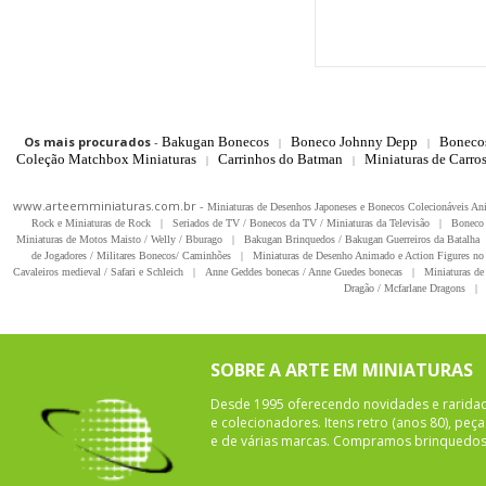
Os mais procurados
-
Bakugan Bonecos
Boneco Johnny Depp
Boneco
|
|
Coleção Matchbox Miniaturas
Carrinhos do Batman
Miniaturas de Carro
|
|
www.arteemminiaturas.com.br -
Miniaturas de Desenhos Japoneses e Bonecos Colecionáveis A
Rock e Miniaturas de Rock
|
Seriados de TV / Bonecos da TV / Miniaturas da Televisão
|
Boneco 
Miniaturas de Motos Maisto / Welly / Bburago
|
Bakugan Brinquedos / Bakugan Guerreiros da Batalha
de Jogadores / Militares Bonecos/ Caminhões
|
Miniaturas de Desenho Animado e Action Figures no 
Cavaleiros medieval / Safari e Schleich
|
Anne Geddes bonecas / Anne Guedes bonecas
|
Miniaturas de 
Dragão / Mcfarlane Dragons
|
SOBRE A ARTE EM MINIATURAS
Desde 1995 oferecendo novidades e rarida
e colecionadores. Itens retro (anos 80), pe
e de várias marcas. Compramos brinquedos 