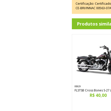
Certificação: Certifica
CE-BRI/INNAC 00563-07
Produtos simil
08929
FLSTSB Cross Bones S-27 
R$ 40,00