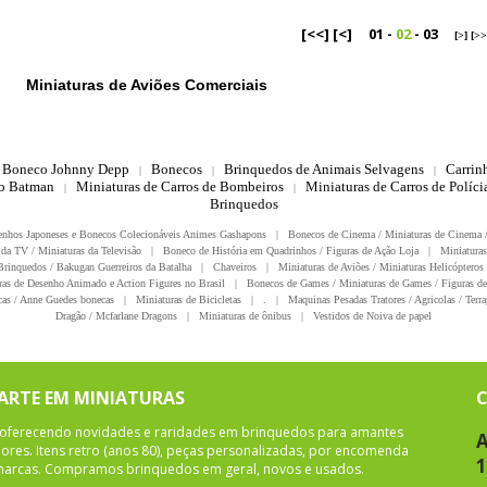
[<<]
[<]
01
-
02
-
03
[>]
[>>
Miniaturas de Aviões Comerciais
Boneco Johnny Depp
Bonecos
Brinquedos de Animais Selvagens
Carrin
|
|
|
do Batman
Miniaturas de Carros de Bombeiros
Miniaturas de Carros de Polícia
|
|
Brinquedos
enhos Japoneses e Bonecos Colecionáveis Animes Gashapons
|
Bonecos de Cinema / Miniaturas de Cinema 
da TV / Miniaturas da Televisão
|
Boneco de História em Quadrinhos / Figuras de Ação Loja
|
Miniaturas
rinquedos / Bakugan Guerreiros da Batalha
|
Chaveiros
|
Miniaturas de Aviões / Miniaturas Helicópteros
ras de Desenho Animado e Action Figures no Brasil
|
Bonecos de Games / Miniaturas de Games / Figuras de
as / Anne Guedes bonecas
|
Miniaturas de Bicicletas
|
.
|
Maquinas Pesadas Tratores / Agricolas / Terra
Dragão / Mcfarlane Dragons
|
Miniaturas de ônibus
|
Vestidos de Noiva de papel
 ARTE EM MINIATURAS
oferecendo novidades e raridades em brinquedos para amantes
A
ores. Itens retro (anos 80), peças personalizadas, por encomenda
1
 marcas. Compramos brinquedos em geral, novos e usados.