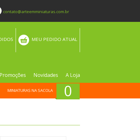
contato@arteemminiaturas.com.br
DIDOS
MEU PEDIDO ATUAL
Promoções
Novidades
A Loja
0
MINIATURAS NA SACOLA