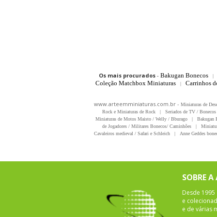
Os mais procurados
-
Bakugan Bonecos
|
Coleção Matchbox Miniaturas
Carrinhos 
|
www.arteemminiaturas.com.br -
Miniaturas de Des
Rock e Miniaturas de Rock
|
Seriados de TV / Bonecos 
Miniaturas de Motos Maisto / Welly / Bburago
|
Bakugan B
de Jogadores / Militares Bonecos/ Caminhões
|
Miniatu
Cavaleiros medieval / Safari e Schleich
|
Anne Geddes bonec
SOBRE A
Desde 1995 
e colecionad
e de várias