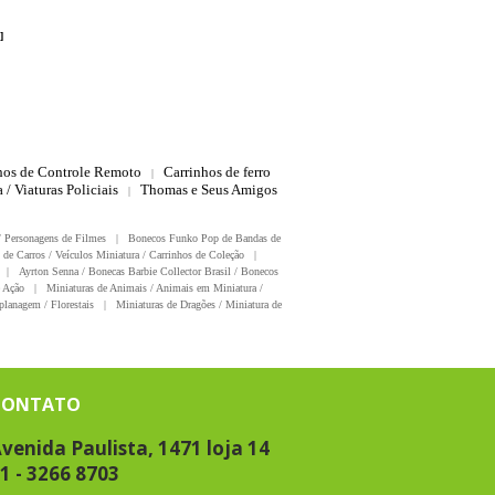
]
hos de Controle Remoto
Carrinhos de ferro
|
 / Viaturas Policiais
Thomas e Seus Amigos
|
/ Personagens de Filmes
|
Bonecos Funko Pop de Bandas de
 de Carros / Veículos Miniatura / Carrinhos de Coleção
|
|
Ayrton Senna / Bonecas Barbie Collector Brasil / Bonecos
 Ação
|
Miniaturas de Animais / Animais em Miniatura /
planagem / Florestais
|
Miniaturas de Dragões / Miniatura de
CONTATO
venida Paulista, 1471 loja 14
1 - 3266 8703