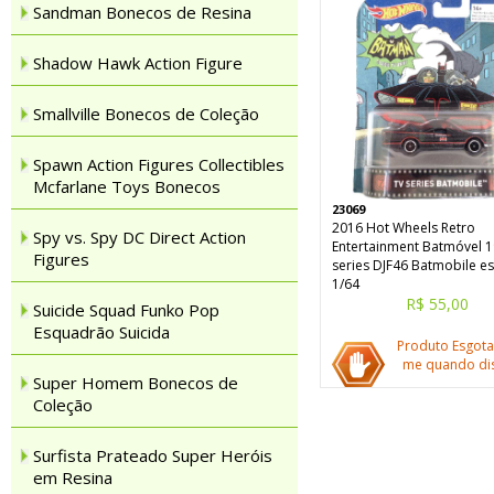
Sandman Bonecos de Resina
Shadow Hawk Action Figure
Smallville Bonecos de Coleção
Spawn Action Figures Collectibles
Mcfarlane Toys Bonecos
23069
2016 Hot Wheels Retro
Spy vs. Spy DC Direct Action
Entertainment Batmóvel 
Figures
series DJF46 Batmobile es
1/64
R$ 55,00
Suicide Squad Funko Pop
Esquadrão Suicida
Produto Esgota
me quando dis
Super Homem Bonecos de
Coleção
Surfista Prateado Super Heróis
em Resina