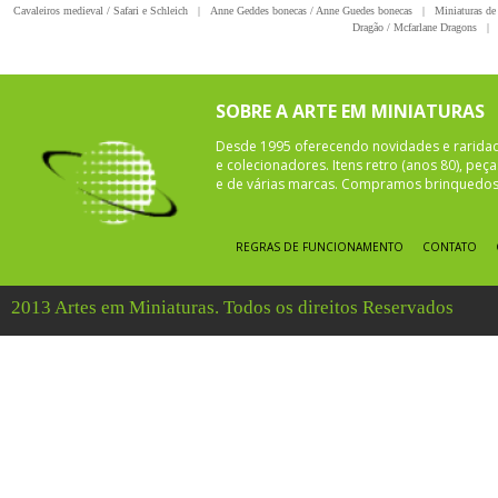
Cavaleiros medieval / Safari e Schleich
|
Anne Geddes bonecas / Anne Guedes bonecas
|
Miniaturas de 
Dragão / Mcfarlane Dragons
|
SOBRE A ARTE EM MINIATURAS
Desde 1995 oferecendo novidades e rarida
e colecionadores. Itens retro (anos 80), pe
e de várias marcas. Compramos brinquedos 
REGRAS DE FUNCIONAMENTO
CONTATO
2013 Artes em Miniaturas. Todos os direitos Reservados