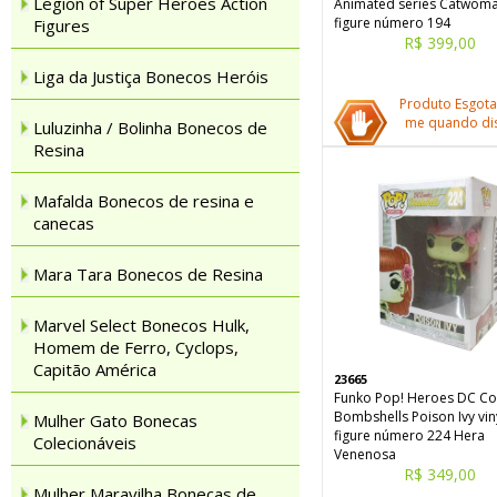
Legion of Super Heroes Action
Animated series Catwoma
figure número 194
Figures
R$ 399,00
Liga da Justiça Bonecos Heróis
Produto Esgota
me quando dis
Luluzinha / Bolinha Bonecos de
Resina
Mafalda Bonecos de resina e
canecas
Mara Tara Bonecos de Resina
Marvel Select Bonecos Hulk,
Homem de Ferro, Cyclops,
Capitão América
23665
Funko Pop! Heroes DC C
Bombshells Poison Ivy vin
Mulher Gato Bonecas
figure número 224 Hera
Colecionáveis
Venenosa
R$ 349,00
Mulher Maravilha Bonecas de