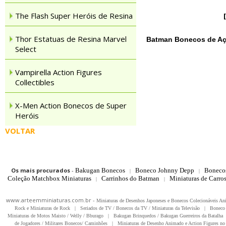
The Flash Super Heróis de Resina
Thor Estatuas de Resina Marvel
Batman Bonecos de Açã
Select
Vampirella Action Figures
Collectibles
X-Men Action Bonecos de Super
Heróis
VOLTAR
Os mais procurados
-
Bakugan Bonecos
Boneco Johnny Depp
Boneco
|
|
Coleção Matchbox Miniaturas
Carrinhos do Batman
Miniaturas de Carro
|
|
www.arteemminiaturas.com.br -
Miniaturas de Desenhos Japoneses e Bonecos Colecionáveis A
Rock e Miniaturas de Rock
|
Seriados de TV / Bonecos da TV / Miniaturas da Televisão
|
Boneco 
Miniaturas de Motos Maisto / Welly / Bburago
|
Bakugan Brinquedos / Bakugan Guerreiros da Batalha
de Jogadores / Militares Bonecos/ Caminhões
|
Miniaturas de Desenho Animado e Action Figures no 